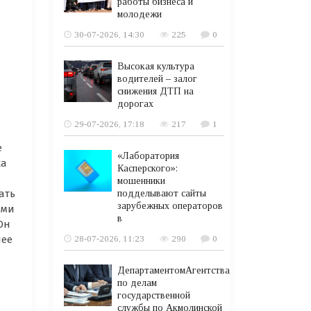
работы бизнеса и
молодежи
30-07-2026, 14:30
225
0
Высокая культура
водителей – залог
снижения ДТП на
дорогах
29-07-2026, 17:18
217
1
е
«Лаборатория
ка
Касперского»:
мошенники
ать
подделывают сайты
зарубежных операторов
ами
в
Он
лее
28-07-2026, 11:23
290
0
ДепартаментомАгентства
по делам
государственной
службы по Акмолинской