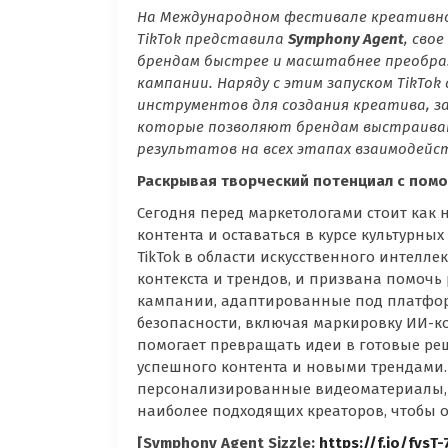
На Международном фестивале креативнос
TikTok представила
Symphony Agent
, сво
брендам быстрее и масштабнее преобра
кампании. Наряду с этим запуском TikTo
инструментов для создания креатива, з
которые позволяют брендам выстраивать
результатов на всех этапах взаимодейс
Раскрывая творческий потенциал с пом
Сегодня перед маркетологами стоит как н
контента и оставаться в курсе культурн
TikTok в области искусственного интелле
контекста и трендов, и призвана помоч
кампании, адаптированные под платфор
безопасности, включая маркировку ИИ-к
помогает превращать идеи в готовые ре
успешного контента и новыми трендами. 
персонализированные видеоматериалы, 
наиболее подходящих креаторов, чтобы 
[Symphony Agent Sizzle:
https://f.io/fysT-