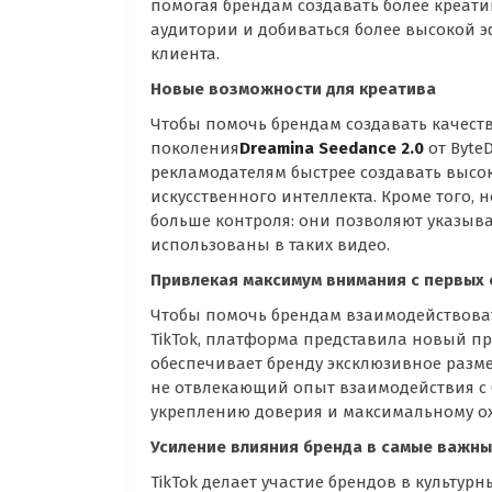
помогая брендам создавать более креат
аудитории и добиваться более высокой 
клиента.
Новые возможности для креатива
Чтобы помочь брендам создавать качест
поколения
Dreamina Seedance 2.0
от Byte
рекламодателям быстрее создавать выс
искусственного интеллекта. Кроме того, 
больше контроля: они позволяют указыв
использованы в таких видео.
Привлекая максимум внимания с первых 
Чтобы помочь брендам взаимодействоват
TikTok, платформа представила новый
обеспечивает бренду эксклюзивное разм
не отвлекающий опыт взаимодействия с б
укреплению доверия и максимальному ох
Усиление влияния бренда в самые важн
TikTok делает участие брендов в культу