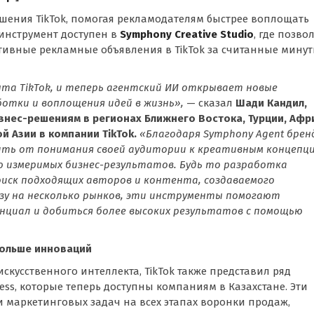
шения TikTok, помогая рекламодателям быстрее воплощать
 инструмент доступен в
Symphony Creative Studio
, где позво
ивные рекламные объявления в TikTok за считанные минут
ыта TikTok, и теперь агентский ИИ открывает новые
отки и воплощения идей в жизнь»,
— сказал
Шади Кандил,
знес-решениям в регионах Ближнего Востока, Турции, Афр
й Азии в компании TikTok.
«Благодаря Symphony Agent брен
дить от понимания своей аудитории к креативным концепци
 измеримых бизнес-результатов. Будь то разработка
оиск подходящих авторов и контента, создаваемого
зу на несколько рынков, эти инструменты помогают
нциал и добиться более высоких результатов с помощью
больше инноваций
кусственного интеллекта, TikTok также представил ряд
ess, которые теперь доступны компаниям в Казахстане. Эти
 маркетинговых задач на всех этапах воронки продаж,