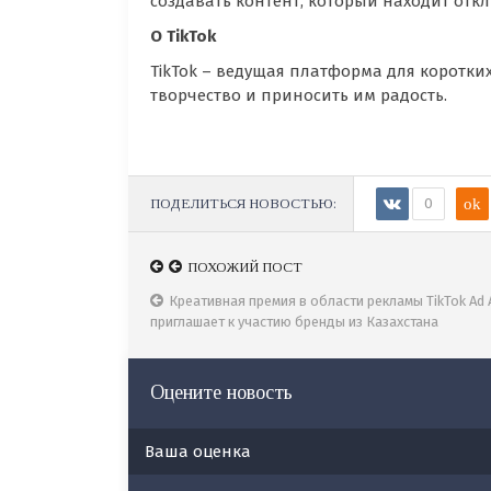
создавать контент, который находит отк
О TikTok
TikTok – ведущая платформа для коротки
творчество и приносить им радость.
ПОДЕЛИТЬСЯ НОВОСТЬЮ:
0
ok
ПОХОЖИЙ ПОСТ
ПОХОЖИЙ ПОСТ
Казахстанские бренды приглашены принять участ
Креативная премия в области рекламы TikTok Ad
премии TikTok Ad Awards
приглашает к участию бренды из Казахстана
Оцените новость
Ваша оценка