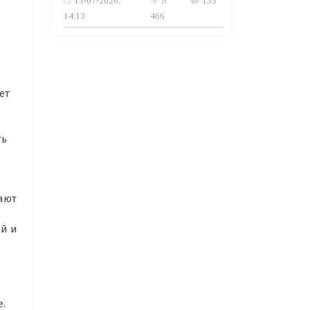
13-07-2026,
5
133
14:13
466
ет
ть
ают
ый и
е.