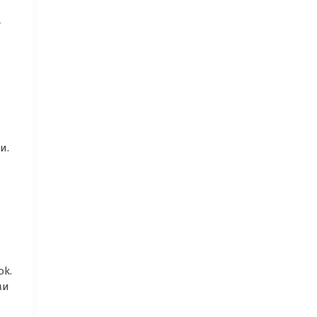
т
и.
ok.
ми