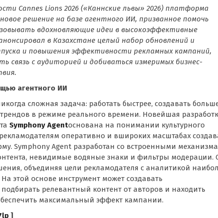
ти Cannes Lions 2026 («Каннские львы» 2026) платформа
е новое решение на базе агентного ИИ, призванное помочь
зовывать вдохновляющие идеи в высокоэффективные
k анонсировал в Казахстане целый набор обновлений и
апуска и повышения эффективности рекламных кампаний,
 связь с аудиторией и добиваться измеримых бизнес-
твия.
ощью агентного ИИ
икогда сложная задача: работать быстрее, создавать больш
ых трендов в режиме реального времени. Новейшая разработ
кта
Symphony Agent
основана на понимании культурного
ь рекламодателям оперативно и вшироких масштабах создав
му. Symphony Agent разработан со встроенными механизм
онтента, невидимые водяные знаки и фильтры модерации. 
шения, объединяя цели рекламодателя с аналитикой наибо
На этой основе инструмент может создавать
подбирать релевантный контент от авторов и находить
обеспечить максимальный эффект кампании.
7lp
]