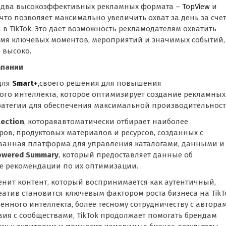
 два высокоэффективных рекламных формата –
TopView
и
что позволяет максимально увеличить охват за день за сче
в TikTok. Это дает возможность рекламодателям охватить
мя ключевых моментов, мероприятий и значимых событий,
 высоко.
мпании
для
Smart+
,
своего решения для повышения
ого интеллекта, которое оптимизирует создание рекламных
атегии для обеспечения максимальной производительност
lection
, котораяавтоматически отбирает наиболее
ов, продуктовых материалов и ресурсов, созданных с
ованная платформа для управления каталогами, данными и
owered Summary
, который предоставляет данные об
е рекомендации по их оптимизации.
ценит контент, который воспринимается как аутентичный,
атив становится ключевым фактором роста бизнеса на TikT
енного интеллекта, более тесному сотрудничеству с автора
ия с сообществами, TikTok продолжает помогать брендам