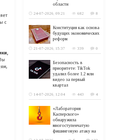
области
24-07-2026, 09:21
682
8
ляет
ы с
Конституция как основа
будущих экономических
реформ
21-07-2026, 15:37
339
0
ики,
ды
Безопасность в
ям,
приоритете: TikTok
удалил более 1,2 млн
видео за первый
квартал
14-07-2026, 12:04
443
4
«Лаборатория
Касперского»
обнаружила
многоступенчатую
фишинговую атаку на