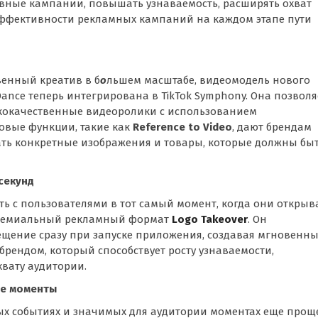
ивные кампании, повышать узнаваемость, расширять охват
эффективности рекламных кампаний на каждом этапе пути
венный креатив в б
о
льшем масштабе, видеомодель нового
Dance теперь интегрирована в TikTok Symphony. Она позволя
ококачественные видеоролики с использованием
новые функции, такие как
Reference to Video
, дают брендам
ать конкретные изображения и товары, которые должны бы
секунд
ь с пользователями в тот самый момент, когда они открыв
 премиальный рекламный формат
Logo Takeover
. Он
ещение сразу при запуске приложения, создавая мгновенн
рендом, который способствует росту узнаваемости,
вату аудитории.
ые моменты
рных событиях и значимых для аудитории моментах еще прощ