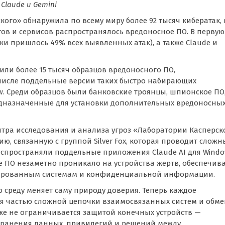
Claude и Gemini
кого» обнаружила по всему миру более 92 тысяч кибератак, 
ов и сервисов распространялось вредоносное ПО. В первую
ки пришлось 49% всех выявленных атак), а также Claude и
ли более 15 тысяч образцов вредоносного ПО,
 числе поддельные версии таких быстро набирающих
w. Среди образцов были банковские троянцы, шпионское ПО
едназначенные для установки дополнительных вредоносны
ентра исследования и анализа угроз «Лаборатории Касперск
ю, связанную с группой Silver Fox, которая проводит сложн
аспространяли поддельные приложения Claude AI для Windo
ое ПО незаметно проникало на устройства жертв, обеспечив
тированным системам и конфиденциальной информации.
среду меняет саму природу доверия. Теперь каждое
я частью сложной цепочки взаимосвязанных систем и обм
уже не ограничивается защитой конечных устройств —
транения данных, привилегий и решений между