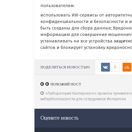
пользователям:
использовать ИИ-сервисы от авторитетн
конфиденциальности и безопасности и и
быть созданы для сбора данных; Вредон
информацию для совершения мошенниче
устанавливать на все устройства
защитн
сайтов и блокирует установку вредоносно
ПОДЕЛИТЬСЯ НОВОСТЬЮ:
0
ok
ПОХОЖИЙ ПОСТ
ПОХОЖИЙ ПОСТ
Стилер целый год распространялся через легаль
«Лаборатория Касперского» провела тренинги 
хранилище ПО под видом инструментов для работы
кибербезопасности для сотрудников Интерпола
нейросетям
Оцените новость