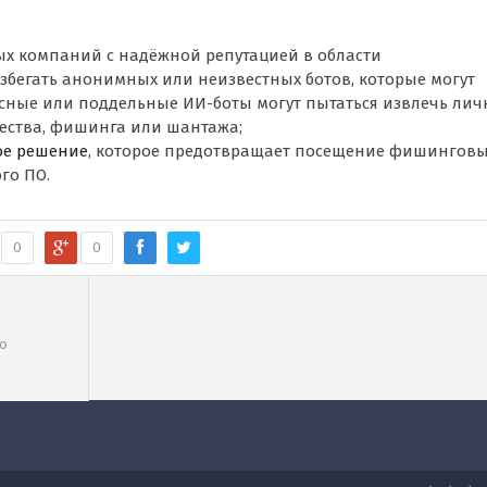
ых компаний с надёжной репутацией в области
збегать анонимных или неизвестных ботов, которые могут
осные или поддельные ИИ-боты могут пытаться извлечь ли
ства, фишинга или шантажа;
ое решение
, которое предотвращает посещение фишингов
го ПО.
0
0
ное
по
 с