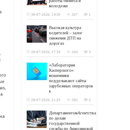
работы бизнеса и
молодежи
в
30-07-2026, 14:30
267
1
Высокая культура
водителей – залог
снижения ДТП на
дорогах
29-07-2026, 17:18
260
3
,
х
«Лаборатория
Касперского»:
ого
мошенники
подделывают сайты
ые
зарубежных операторов
ws,
в
ая
28-07-2026, 11:23
382
2
ДепартаментомАгентства
ена
по делам
государственной
службы по Акмолинской