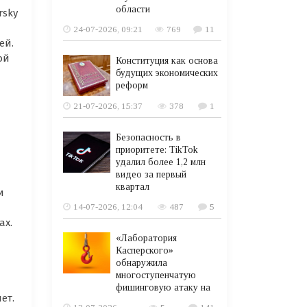
области
rsky
24-07-2026, 09:21
769
11
ей.
ой
Конституция как основа
будущих экономических
реформ
21-07-2026, 15:37
378
1
Безопасность в
приоритете: TikTok
удалил более 1,2 млн
видео за первый
квартал
и
14-07-2026, 12:04
487
5
ах.
«Лаборатория
Касперского»
обнаружила
многоступенчатую
фишинговую атаку на
ет.