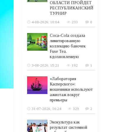
ОБЛАСТИ ПРОЙДЕТ
РЕСПУБЛИКАНСКИЙ
ТУРНИР
4-08-2026, 10:04
233
0
Coca-Cola создала
лимитированную
коллекцию баночек
Fuse Tea,
вдохновленную
3-08-2026, 15:21
192
1
«Лаборатория
Касперского»:
мошенники используют
ажиотаж вокруг
премьеры
31-07-2026, 16:24
329
2
Экокультура как
результат системной