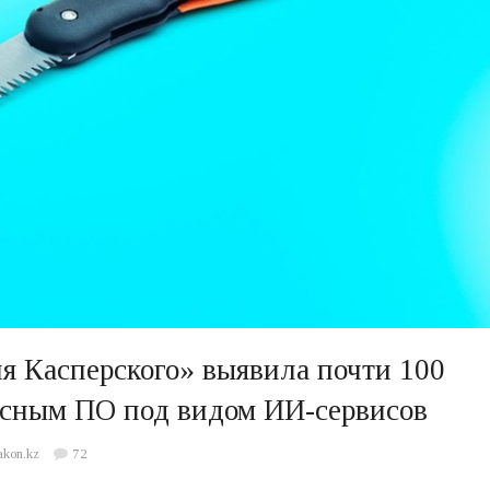
ия Касперского» выявила почти 100
носным ПО под видом ИИ-сервисов
akon.kz
72