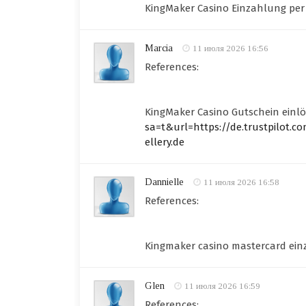
KingMaker Casino Einzahlung pe
Marcia
11 июля 2026 16:56
References:
KingMaker Casino Gutschein einl
sa=t&url=https://de.trustpilot.
ellery.de
Dannielle
11 июля 2026 16:58
References:
Kingmaker casino mastercard ei
Glen
11 июля 2026 16:59
References: