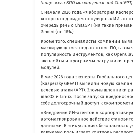
Чаще всего ВПО маскируется под ChatGPT, 
С начала 2026 года «Лаборатория Касперс
которых под видом популярных ИИ-агент
очередь речь о ChatGPT (на такие приман
Gemini (по 18%).
Кроме того, специалисты компании выяви
маскирующегося под агентное ПО, в том
популярность инструментов, как OpenCla
эксплойты и программы-загрузчики, пр
модулей.
В мае 2026 года эксперты Глобального ц
(Kaspersky GReAT) выявили новую кампани
целевые атаки (APT). Злоумышленники р
macOS и Linux. После запуска вредоносн
себе долгосрочный доступ к скомпроме
«Внедрение ИИ-агентов в корпоративную 
автоматизированное действие становитс
данными. В этих условиях безопасность 
ключевую роль играет контроль распрос