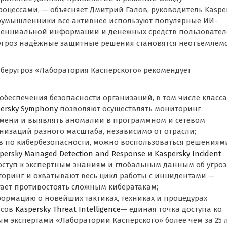
ессами, — объясняет Дмитрий Галов, руководитель Kaspe
злоумышленники всё активнее используют популярные ИИ-
денциальной информации и денежных средств пользовател
угроз надёжные защитные решения становятся неотъемлем
беругроз «Лаборатория Касперского» рекомендует
беспечения безопасности организаций, в том числе класса
ersky Symphony
позволяют осуществлять мониторинг
емени и выявлять аномалии в программном и сетевом
анизаций разного масштаба, независимо от отрасли;
ов по кибербезопасности, можно воспользоваться решениям
persky Managed Detection and Response
и
Kaspersky Incident
оступ к экспертным знаниям и глобальным данным об угроз
оринг и охватывают весь цикл работы с инцидентами —
гает противостоять сложным кибератакам;
ормацию о новейших тактиках, техниках и процедурах
исов
Kaspersky Threat Intelligence
— единая точка доступа ко
м экспертами «Лаборатории Касперского» более чем за 25 л