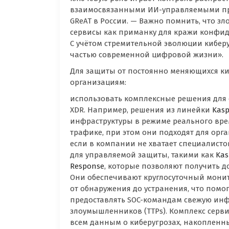
взаимосвязанными ИИ-управляемыми проц
GReAT в России. — Важно помнить, что 
сервисы как приманку для кражи конфи
С учётом стремительной эволюции кибер
частью современной цифровой жизни».
Для защиты от постоянно меняющихся ки
организациям:
использовать комплексные решения для о
XDR. Например, решения из линейки
Kasp
инфраструктуры в режиме реального вр
трафике, при этом они подходят для орг
если в компании не хватает специалист
для управляемой защиты, такими как
Kas
Response
, которые позволяют получить д
Они обеспечивают круглосуточный монит
от обнаружения до устранения, что помо
предоставлять SOC-командам свежую инф
злоумышленников (TTPs). Комплекс серв
всем данным о киберугрозах, накопленны