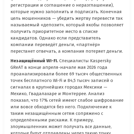
регистрации и соглашение о неразглашении),
которые нужно заполнить и подписать. Конечная
цель мошенников — убедить жертву перевести так
называемый «депозит», который якобы позволяет
получить приоритетное место в списке
кандидатов. Однако если представитель
компании переведёт деньги, «партнёр»
перестанет отвечать, а компания потеряет деньги.
Незащищённый WI-FI.
Специалисты Kaspersky
GReAT в конце апреля-начале мая 2026 года
проанализировали более 69 тысяч общественных
точек бесплатного Wi-Fi и 84,5 тысяч записей о
сигналах в крупнейших городах Мексики —
Мехико, Гвадалахаре и Монтеррее. Анализ
показал, что 17% сетей имеют слабое шифрование
или вовсе обходятся без него. Подключение к
таким незащищённым сетям сопряжено с
определёнными рисками. К примеру,
злоумышленник может получать все данные,
которые будут отправлены через такую точку