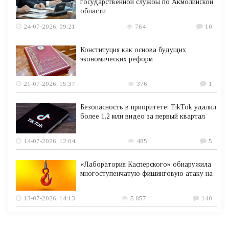
государственной службы по Акмолинской
области
24-07-2026, 09:21
764
10
Конституция как основа будущих
экономических реформ
21-07-2026, 15:37
376
1
Безопасность в приоритете: TikTok удалил
более 1,2 млн видео за первый квартал
14-07-2026, 12:04
485
5
«Лаборатория Касперского» обнаружила
многоступенчатую фишинговую атаку на
13-07-2026, 14:13
5 857
140