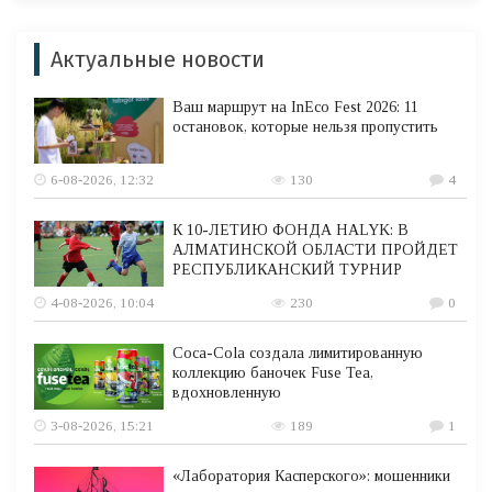
Актуальные новости
Ваш маршрут на InEco Fest 2026: 11
остановок, которые нельзя пропустить
6-08-2026, 12:32
130
4
К 10-ЛЕТИЮ ФОНДА HALYK: В
АЛМАТИНСКОЙ ОБЛАСТИ ПРОЙДЕТ
РЕСПУБЛИКАНСКИЙ ТУРНИР
4-08-2026, 10:04
230
0
Coca-Cola создала лимитированную
коллекцию баночек Fuse Tea,
вдохновленную
3-08-2026, 15:21
189
1
«Лаборатория Касперского»: мошенники