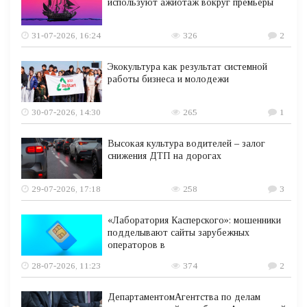
используют ажиотаж вокруг премьеры
31-07-2026, 16:24
326
2
Экокультура как результат системной
работы бизнеса и молодежи
30-07-2026, 14:30
265
1
Высокая культура водителей – залог
снижения ДТП на дорогах
29-07-2026, 17:18
258
3
«Лаборатория Касперского»: мошенники
подделывают сайты зарубежных
операторов в
28-07-2026, 11:23
374
2
ДепартаментомАгентства по делам