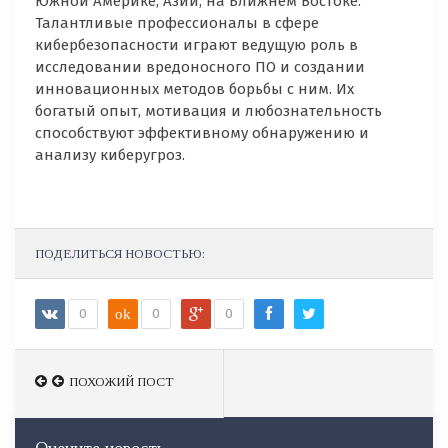
Южной Америке, Азии, на Ближнем Востоке.
Талантливые профессионалы в сфере
кибербезопасности играют ведущую роль в
исследовании вредоносного ПО и создании
инновационных методов борьбы с ним. Их
богатый опыт, мотивация и любознательность
способствуют эффективному обнаружению и
анализу киберугроз.
ПОДЕЛИТЬСЯ НОВОСТЬЮ:
0
ok
0
0
ПОХОЖИЙ ПОСТ
ПОХОЖИЙ ПОСТ