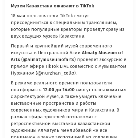
Музеи Казахстана оживают в
TikTok
18 мая пользователи TikTok смогут
присоединиться к специальным трансляциям,
которые популярные креаторы проведут сразу из
двух ведущих музеев Казахстана.
Первый и крупнейший музей современного
искусства в Центральной Азии
Almaty
Museum
of
Arts
(
@almatymuseumofarts
) проведет экскурсию в
прямом эфире TikTok LIVE совместно с музыкантом
Нуржаном (
@nurzhan_cello
).
В режиме реального времени пользователи
платформы
с 12:00 до 14:00
смогут познакомиться
с архитектурой музея, а также увидеть ключевые
выставочные пространства и работы
современных художников мира и Казахстана. В
рамках эфира зрителей познакомят с
ретроспективной выставкой казахстанской
художницы Алмагуль Менлибаевой «Я все
понимаю», а также экспозицией из коллекции