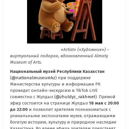
«
Artist
» («Художник») –
виртуальный подарок, вдохновленный
Almaty
Museum
of
Arts
.
Национальный музей Республики Казахстан
(
@nationalmuseumkz
) при поддержке
Министерства культуры и информации РК
проведет онлайн-экскурсию в TikTok LIVE
совместно с Жулдыз (
@zhuldyz_rakhmet
). Прямой
эфир состоится на странице Жулдыз
18 мая с 20:00
до 22:00
и позволит зрителям познакомиться с
уникальными экспонатами музея, отражающими
богатую историю, культуру и природное наследие
Казахстана. Во время эфира зрителям представят