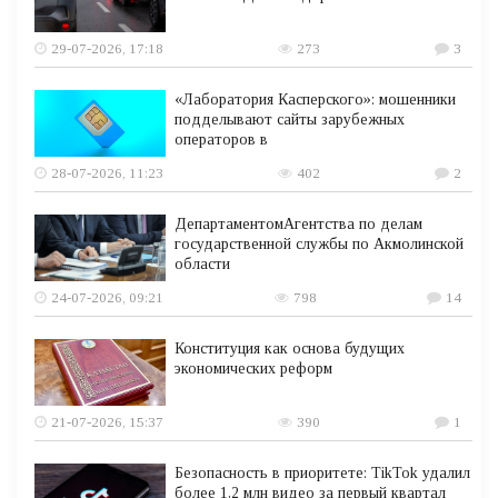
29-07-2026, 17:18
273
3
«Лаборатория Касперского»: мошенники
подделывают сайты зарубежных
операторов в
28-07-2026, 11:23
402
2
ДепартаментомАгентства по делам
государственной службы по Акмолинской
области
24-07-2026, 09:21
798
14
Конституция как основа будущих
экономических реформ
21-07-2026, 15:37
390
1
Безопасность в приоритете: TikTok удалил
более 1,2 млн видео за первый квартал