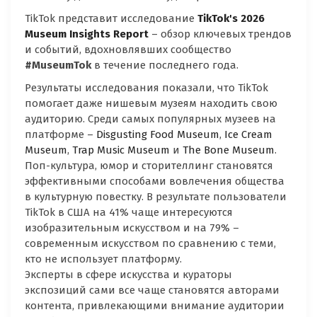
TikTok представит исследование
TikTok
'
s
2026
Museum
Insights
Report
– обзор ключевых трендов
и событий, вдохновлявших сообщество
#
MuseumTok
в течение последнего года.
Результаты исследования показали, что TikTok
помогает даже нишевым музеям находить свою
аудиторию. Среди самых популярных музеев на
платформе –
Disgusting Food Museum
,
Ice Cream
Museum
,
Trap Music Museum
и
The Bone Museum
.
Поп-культура, юмор и сторителлинг становятся
эффективными способами вовлечения общества
в культурную повестку. В результате пользователи
TikTok в США на 41% чаще интересуются
изобразительным искусством и на 79% –
современным искусством по сравнению с теми,
кто не использует платформу.
Эксперты в сфере искусства и кураторы
экспозиций сами все чаще становятся авторами
контента, привлекающими внимание аудитории