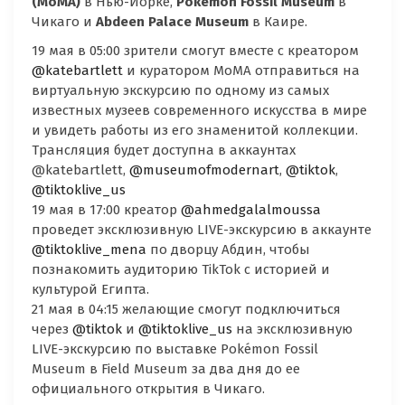
(
MoMA
)
в Нью-Йорке,
Pok
é
mon
Fossil
Museum
в
Чикаго и
Abdeen
Palace
Museum
в Каире.
19 мая в 05:00 зрители смогут вместе с креатором
@katebartlett
и куратором MoMA отправиться на
виртуальную экскурсию по одному из самых
известных музеев современного искусства в мире
и увидеть работы из его знаменитой коллекции.
Трансляция будет доступна в аккаунтах
@katebartlett,
@museumofmodernart
,
@tiktok
,
@tiktoklive_us
19 мая в 17:00 креатор
@ahmedgalalmoussa
проведет эксклюзивную LIVE-экскурсию в аккаунте
@tiktoklive_mena
по дворцу Абдин, чтобы
познакомить аудиторию TikTok с историей и
культурой Египта.
21 мая в 04:15 желающие смогут подключиться
через
@tiktok
и
@tiktoklive_us
на эксклюзивную
LIVE-экскурсию по выставке Pokémon Fossil
Museum в Field Museum за два дня до ее
официального открытия в Чикаго.