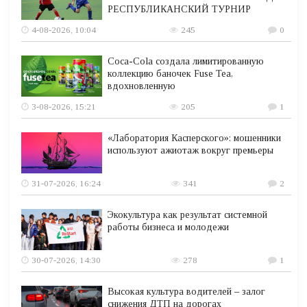
РЕСПУБЛИКАНСКИЙ ТУРНИР
4-08-2026, 10:04
245
0
Coca-Cola создала лимитированную
коллекцию баночек Fuse Tea,
вдохновленную
3-08-2026, 15:21
205
1
«Лаборатория Касперского»: мошенники
используют ажиотаж вокруг премьеры
31-07-2026, 16:24
341
2
Экокультура как результат системной
работы бизнеса и молодежи
30-07-2026, 14:30
278
1
Высокая культура водителей – залог
снижения ДТП на дорогах