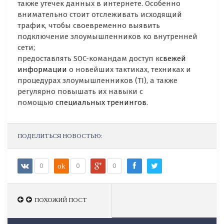
также утечек данных в интернете. Особенно
внимательно стоит отслеживать исходящий
трафик, чтобы своевременно выявить
подключение злоумышленников ко внутренней
сети;
предоставлять SOC-командам доступ к
свежей
информации
о новейших тактиках, техниках и
процедурах злоумышленников (TI), а также
регулярно повышать их навыки с
помощью
специальных тренингов
.
ПОДЕЛИТЬСЯ НОВОСТЬЮ:
0
ok
0
0
ПОХОЖИЙ ПОСТ
ПОХОЖИЙ ПОСТ