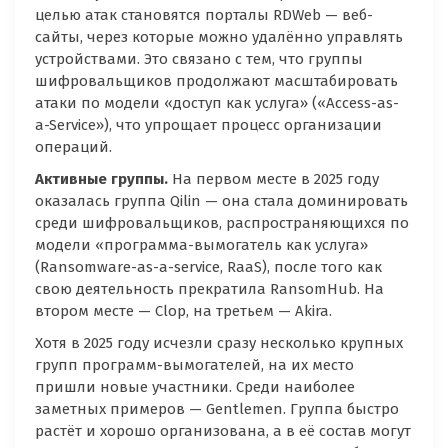
целью атак становятся порталы RDWeb — веб-
сайты, через которые можно удалённо управлять
устройствами. Это связано с тем, что группы
шифровальщиков продолжают масштабировать
атаки по модели «доступ как услуга» («Access-as-
a-Service»), что упрощает процесс организации
операций.
Активные группы.
На первом месте в 2025 году
оказалась группа Qilin — она стала доминировать
среди шифровальщиков, распространяющихся по
модели «программа-вымогатель как услуга»
(Ransomware-as-a-service, RaaS), после того как
свою деятельность прекратила RansomHub. На
втором месте — Clop, на третьем — Akira.
Хотя в 2025 году исчезли сразу несколько крупных
групп программ-вымогателей, на их место
пришли новые участники. Среди наиболее
заметных примеров — Gentlemen. Группа быстро
растёт и хорошо организована, а в её состав могут