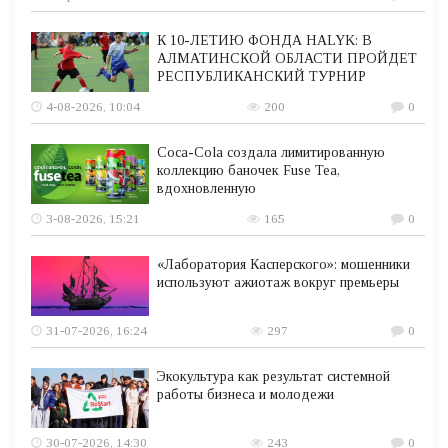
К 10-ЛЕТИЮ ФОНДА HALYK: В
АЛМАТИНСКОЙ ОБЛАСТИ ПРОЙДЕТ
РЕСПУБЛИКАНСКИЙ ТУРНИР
4-08-2026, 10:04
200
0
Coca-Cola создала лимитированную
коллекцию баночек Fuse Tea,
вдохновленную
3-08-2026, 15:21
165
0
«Лаборатория Касперского»: мошенники
используют ажиотаж вокруг премьеры
31-07-2026, 16:24
297
0
Экокультура как результат системной
работы бизнеса и молодежи
30-07-2026, 14:30
243
0