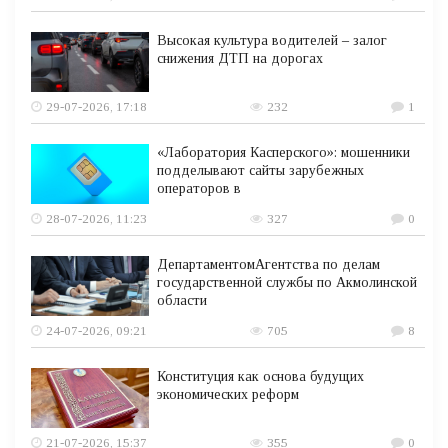
Высокая культура водителей – залог
снижения ДТП на дорогах
29-07-2026, 17:18
232
1
«Лаборатория Касперского»: мошенники
подделывают сайты зарубежных
операторов в
28-07-2026, 11:23
327
0
ДепартаментомАгентства по делам
государственной службы по Акмолинской
области
24-07-2026, 09:21
705
8
Конституция как основа будущих
экономических реформ
21-07-2026, 15:37
355
0