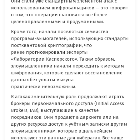
Они стали уже стандартным элементом атак с
использованием шифровальщиков — это говорит
о том, что операции становятся всё более
целенаправленными и продуманными.
Кроме того, начали появляться семейства
программ-вымогателей, использующих стандарты
постквантовой криптографии, что
ранее
прогнозировали
эксперты
«Лаборатории Касперского». Таким образом,
злоумышленники начали переходить к методам
шифрования, которые сделают восстановление
данных без уплаты выкупа
практически невозможным.
В атаках значительную роль продолжают играть
брокеры первоначального доступа (Initial Access
Brokers, IAB), выступающие в качестве
посредников. Они продают в даркнете или на
других ресурсах доступ к учётным записям другим
злоумышленникам, которые в дальнейшем
используют эти данные для кибератак. Всё чаще