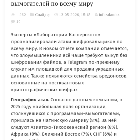
вымогателей по всему миру
262
Слайдер
13-05-2026, 15:15
infozakon.kz
10
Эксперты «Лаборатории Касперского»
проанализировали атаки шифровальщиков по
всему миру. В новом отчёте компании
отмечается
,
что злоумышленники всё чаще требуют выкуп без
шифрования файлов, а Telegram по-прежнему
служит им площадкой для продажи украденных
данных. Также появляются семейства вредоносов,
основанные на постквантовых
криптографических шифрах.
География атак.
Согласно данным компании, в
2025 году наибольшая доля организаций,
столкнувшихся с программами-вымогателями,
пришлась на Латинскую Америку (8%). За ней
следуют Азиатско-Тихоокеанский регион (8%),
Африка (8%), Ближний Восток (7%), СНГ (6%) и