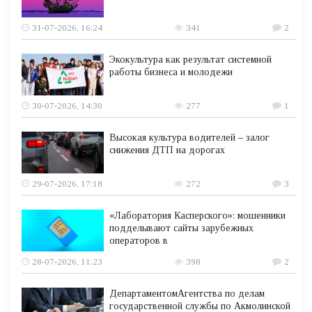
31-07-2026, 16:24
341
2
Экокультура как результат системной
работы бизнеса и молодежи
30-07-2026, 14:30
277
1
Высокая культура водителей – залог
снижения ДТП на дорогах
29-07-2026, 17:18
272
3
«Лаборатория Касперского»: мошенники
подделывают сайты зарубежных
операторов в
28-07-2026, 11:23
398
2
ДепартаментомАгентства по делам
государственной службы по Акмолинской