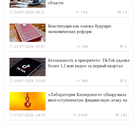
области
24-07-2026, 09:21
794
13
Конституция как основа будущих
экономических реформ
21-07-2026, 15:37
390
1
Безопасность в приоритете: TikTok удалил
более 1,2 млн видео за первый квартал
14-07-2026, 12:04
496
5
«Лаборатория Касперского» обнаружила
многоступенчатую фишинговую атаку на
13-07-2026, 14:13
6 018
143