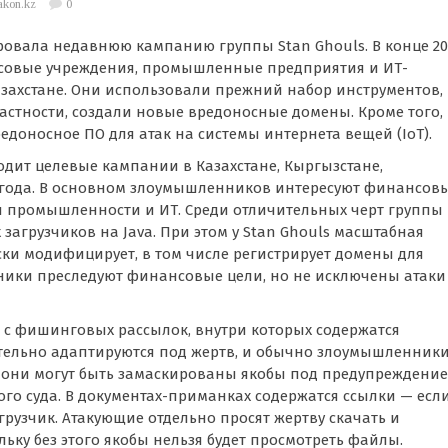
akon.kz
0
овала недавнюю кампанию группы Stan Ghouls. В конце 20
совые учреждения, промышленные предприятия и ИТ-
Казахстане. Они использовали прежний набор инструментов,
астности, создали новые вредоносные домены. Кроме того,
едоносное ПО для атак на системы интернета вещей (IoT).
одит целевые кампании в Казахстане, Кыргызстане,
23 года. В основном злоумышленников интересуют финансов
ы промышленности и ИТ. Среди отличительных черт группы
агрузчиков на Java. При этом у Stan Ghouls масштабная
ки модифицирует, в том числе регистрирует домены для
ики преследуют финансовые цели, но не исключены атаки
 с фишинговых рассылок, внутри которых содержатся
тельно адаптируются под жертв, и обычно злоумышленник
 они могут быть замаскированы якобы под предупреждение
о суда. В документах-приманках содержатся ссылки — есл
грузчик. Атакующие отдельно просят жертву скачать и
льку без этого якобы нельзя будет просмотреть файлы.