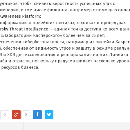
дников, чтобы снизить вероятность успешных атак с
женерии, в том числе фишинга, например с помощью онла
 Awareness Platform
;
информацию о новейших тактиках, техниках и процедурах
rsky Threat Intelligence
— единая точка доступа ко всем да
«Лаборатории Касперского» более чем за 25 лет;
еспечения кибербезопасности, например из линейки
Kasper
ав, обеспечивают видимость угроз и защиту в режиме реальн
R и XDR для исследования и реагирования на них. Линейка
ба и отрасли, поскольку предусматривает несколько уровн
ресурсов бизнеса.
0
0