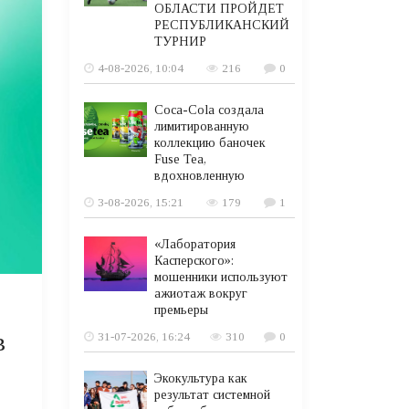
ОБЛАСТИ ПРОЙДЕТ
РЕСПУБЛИКАНСКИЙ
ТУРНИР
4-08-2026, 10:04
216
0
Coca-Cola создала
лимитированную
коллекцию баночек
Fuse Tea,
вдохновленную
3-08-2026, 15:21
179
1
«Лаборатория
Касперского»:
мошенники используют
ажиотаж вокруг
премьеры
в
31-07-2026, 16:24
310
0
Экокультура как
результат системной