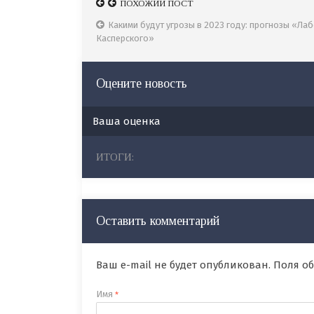
ПОХОЖИЙ ПОСТ
ПОХОЖИЙ ПОСТ
Ducktail: злоумышленники атаковали аккаунты
Какими будут угрозы в 2023 году: прогнозы «Ла
специалистов по маркетингу
Касперского»
Оцените новость
Ваша оценка
ИТОГИ:
Оставить комментарий
Ваш e-mail не будет опубликован. Поля 
Имя
*