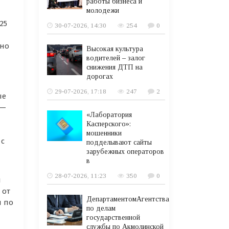
работы бизнеса и
молодежи
25
30-07-2026, 14:30
254
0
 но
Высокая культура
водителей – залог
снижения ДТП на
дорогах
29-07-2026, 17:18
247
2
ые
 —
«Лаборатория
Касперского»:
мошенники
 с
подделывают сайты
зарубежных операторов
в
28-07-2026, 11:23
350
0
и
 от
ДепартаментомАгентства
и по
по делам
государственной
службы по Акмолинской