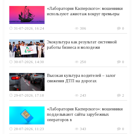
«Лаборатория Касперского»: мошенники
используют ажиотаж вокруг премьеры
31-07-2026, 16:24
306
0
Экокультура как результат системной
работы бизнеса и молодежи
30-07-2026, 14:30
250
0
Высокая культура водителей – залог
снижения ДТП на дорогах
29-07-2026, 17:18
243
2
«Лаборатория Касперского»: мошенники
подделывают сайты зарубежных
операторов в
28-07-2026, 11:23
343
0