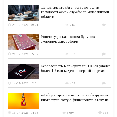
ДепартаментомАгентства по делам
государственной службы по Акмолинской
области
24-07-2026, 09:21
715
8
Конституция как основа будущих
экономических реформ
21-07-2026, 15:37
362
0
Безопасность в приоритете: TikTok удалил
более 1,2 млн видео за первый квартал
14-07-2026, 12:04
468
4
«Лаборатория Касперского» обнаружила
многоступенчатую фишинговую атаку на
13-07-2026, 14:13
5 694
136