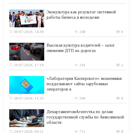
Экокультура как результат системной
работы бизнеса и молодежи
30-07-2026, 14:30
248
0
Высокая культура водителей – залог
снижения ДТП на дорогах
29-07-2026, 17:18
241
2
«Лаборатория Касперского»: мошенники
подделывают сайты зарубежных
операторов в
28-07-2026, 11:23
340
0
ДепартаментомАгентства по делам
государственной службы по Акмолинской
области
24-07-2026, 09:21
711
8