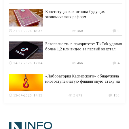
Конституция как основа будущих
экономических реформ
21-07-2026, 15:37
360
0
Безопасность в приоритете: TikTok удалил
более 1,2 млн видео за первый квартал
14-07-2026, 12:04
466
4
«Лаборатория Касперского» обнаружила
многоступенчатую фишинговую атаку на
13-07-2026, 14:13
5 679
136