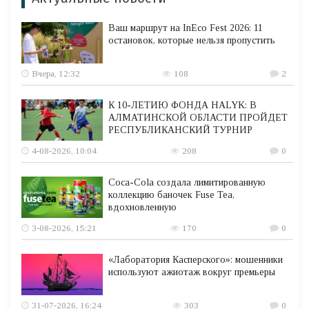
Ваш маршрут на InEco Fest 2026: 11
остановок, которые нельзя пропустить
Вчера, 12:32
108
2
К 10-ЛЕТИЮ ФОНДА HALYK: В
АЛМАТИНСКОЙ ОБЛАСТИ ПРОЙДЕТ
РЕСПУБЛИКАНСКИЙ ТУРНИР
4-08-2026, 10:04
208
0
Coca-Cola создала лимитированную
коллекцию баночек Fuse Tea,
вдохновленную
3-08-2026, 15:21
170
0
«Лаборатория Касперского»: мошенники
используют ажиотаж вокруг премьеры
31-07-2026, 16:24
303
0