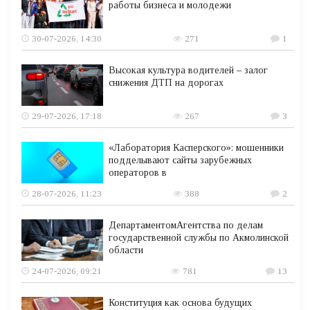
работы бизнеса и молодежи
30-07-2026, 14:30
271
1
Высокая культура водителей – залог
снижения ДТП на дорогах
29-07-2026, 17:18
267
3
«Лаборатория Касперского»: мошенники
подделывают сайты зарубежных
операторов в
28-07-2026, 11:23
388
2
ДепартаментомАгентства по делам
государственной службы по Акмолинской
области
24-07-2026, 09:21
781
13
Конституция как основа будущих