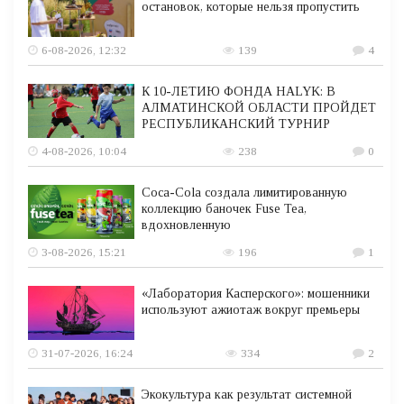
остановок, которые нельзя пропустить
6-08-2026, 12:32
139
4
К 10-ЛЕТИЮ ФОНДА HALYK: В
АЛМАТИНСКОЙ ОБЛАСТИ ПРОЙДЕТ
РЕСПУБЛИКАНСКИЙ ТУРНИР
4-08-2026, 10:04
238
0
Coca-Cola создала лимитированную
коллекцию баночек Fuse Tea,
вдохновленную
3-08-2026, 15:21
196
1
«Лаборатория Касперского»: мошенники
используют ажиотаж вокруг премьеры
31-07-2026, 16:24
334
2
Экокультура как результат системной