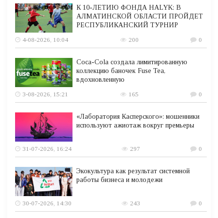
К 10-ЛЕТИЮ ФОНДА HALYK: В
АЛМАТИНСКОЙ ОБЛАСТИ ПРОЙДЕТ
РЕСПУБЛИКАНСКИЙ ТУРНИР
4-08-2026, 10:04
200
0
Coca-Cola создала лимитированную
коллекцию баночек Fuse Tea,
вдохновленную
3-08-2026, 15:21
165
0
«Лаборатория Касперского»: мошенники
используют ажиотаж вокруг премьеры
31-07-2026, 16:24
297
0
Экокультура как результат системной
работы бизнеса и молодежи
30-07-2026, 14:30
243
0