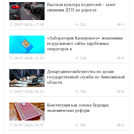
Высокая культура водителей – залог
снижения ДТП на дорогах
29-07-2026, 17:18
232
1
«Лаборатория Касперского»: мошенники
подделывают сайты зарубежных
операторов в
28-07-2026, 11:23
328
0
ДепартаментомАгентства по делам
государственной службы по Акмолинской
области
24-07-2026, 09:21
705
8
Конституция как основа будущих
экономических реформ
21-07-2026, 15:37
355
0