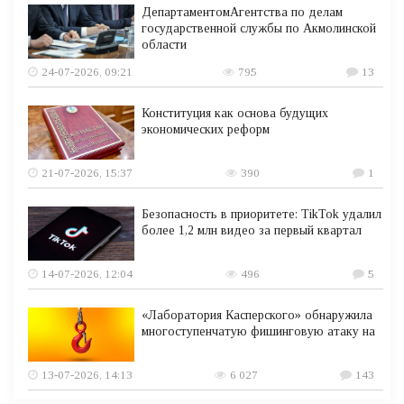
ДепартаментомАгентства по делам
государственной службы по Акмолинской
области
24-07-2026, 09:21
795
13
Конституция как основа будущих
экономических реформ
21-07-2026, 15:37
390
1
Безопасность в приоритете: TikTok удалил
более 1,2 млн видео за первый квартал
14-07-2026, 12:04
496
5
«Лаборатория Касперского» обнаружила
многоступенчатую фишинговую атаку на
13-07-2026, 14:13
6 027
143