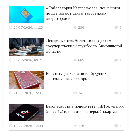
«Лаборатория Касперского»: мошенники
подделывают сайты зарубежных
операторов в
28-07-2026, 11:23
296
0
ДепартаментомАгентства по делам
государственной службы по Акмолинской
области
24-07-2026, 09:21
685
8
Конституция как основа будущих
экономических реформ
21-07-2026, 15:37
341
0
Безопасность в приоритете: TikTok удалил
более 1,2 млн видео за первый квартал
14-07-2026, 12:04
446
4