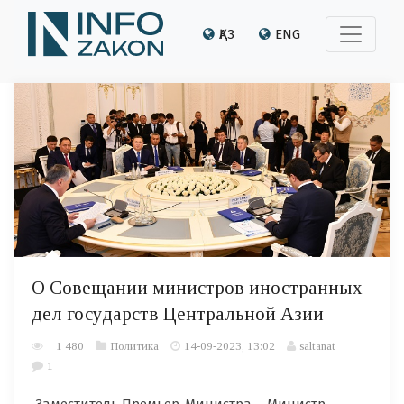
ҚАЗ
ENG
О Совещании министров иностранных
дел государств Центральной Азии
1 480
Политика
14-09-2023, 13:02
saltanat
1