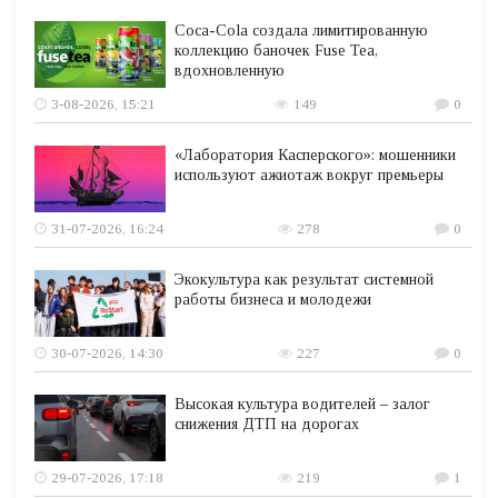
Coca-Cola создала лимитированную
коллекцию баночек Fuse Tea,
вдохновленную
3-08-2026, 15:21
149
0
«Лаборатория Касперского»: мошенники
используют ажиотаж вокруг премьеры
31-07-2026, 16:24
278
0
Экокультура как результат системной
работы бизнеса и молодежи
30-07-2026, 14:30
227
0
Высокая культура водителей – залог
снижения ДТП на дорогах
29-07-2026, 17:18
219
1