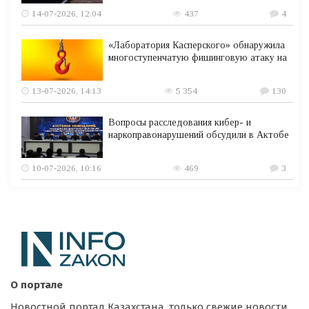
14-07-2026, 12:04
437
4
«Лаборатория Касперского» обнаружила
многоступенчатую фишинговую атаку на
13-07-2026, 14:13
5 354
130
Вопросы расследования кибер- и
наркоправонарушений обсудили в Актобе
10-07-2026, 10:16
469
3
О портале
Новостной портал Казахстана, только свежие новости