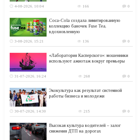
4-08-2026, 10:04
166
0
Coca-Cola создала лимитированную
коллекцию баночек Fuse Tea,
вдохновленную
3-08-2026, 15:21
136
0
«Лаборатория Касперского»: мошенники
используют ажиотаж вокруг премьеры
31-07-2026, 16:24
268
0
Экокультура как результат системной
работы бизнеса и молодежи
30-07-2026, 14:30
215
0
Высокая культура водителей – залог
снижения ДТП на дорогах