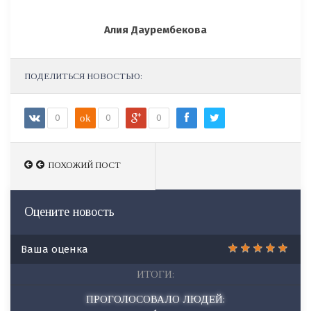
Алия Даурембекова
ПОДЕЛИТЬСЯ НОВОСТЬЮ:
0
ok
0
0
ПОХОЖИЙ ПОСТ
ПОХОЖИЙ ПОСТ
Оцените новость
Ваша оценка
ИТОГИ:
ПРОГОЛОСОВАЛО ЛЮДЕЙ: