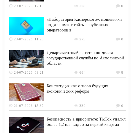
29-07-2026, 17:18
205
0
«Лаборатория Касперского»: мошенники
подделывают сайты зарубежных
операторов в
28-07-2026, 11:23
275
0
ДепартаментомАгентства по делам
государственной службы по Акмолинской
области
24-07-2026, 09:21
664
8
Конституция как основа будущих
экономических реформ
21-07-2026, 15:37
330
0
Безопасность в приоритете: TikTok удалил
более 1,2 млн видео за первый квартал