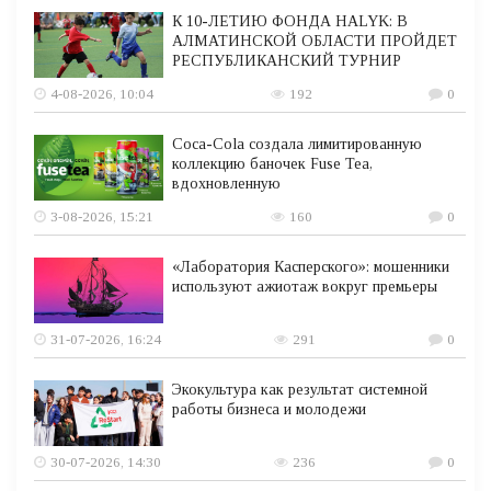
К 10-ЛЕТИЮ ФОНДА HALYK: В
АЛМАТИНСКОЙ ОБЛАСТИ ПРОЙДЕТ
РЕСПУБЛИКАНСКИЙ ТУРНИР
4-08-2026, 10:04
192
0
Coca-Cola создала лимитированную
коллекцию баночек Fuse Tea,
вдохновленную
3-08-2026, 15:21
160
0
«Лаборатория Касперского»: мошенники
используют ажиотаж вокруг премьеры
31-07-2026, 16:24
291
0
Экокультура как результат системной
работы бизнеса и молодежи
30-07-2026, 14:30
236
0