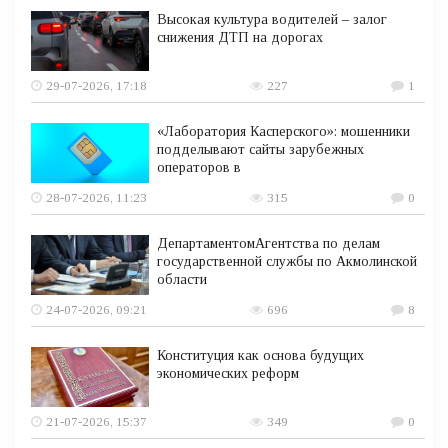
Высокая культура водителей – залог
снижения ДТП на дорогах
29-07-2026, 17:18
227
1
«Лаборатория Касперского»: мошенники
подделывают сайты зарубежных
операторов в
28-07-2026, 11:23
315
0
ДепартаментомАгентства по делам
государственной службы по Акмолинской
области
24-07-2026, 09:21
696
8
Конституция как основа будущих
экономических реформ
21-07-2026, 15:37
349
0