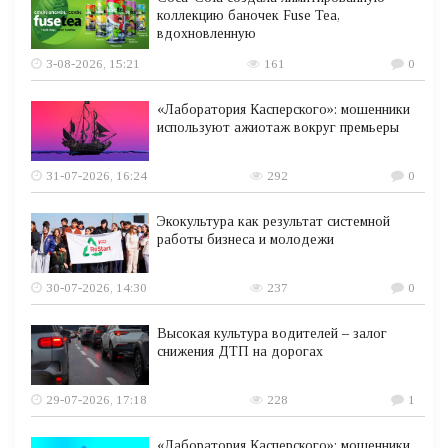
коллекцию баночек Fuse Tea,
вдохновленную
3-08-2026, 15:21
161
0
«Лаборатория Касперского»: мошенники
используют ажиотаж вокруг премьеры
31-07-2026, 16:24
292
0
Экокультура как результат системной
работы бизнеса и молодежи
30-07-2026, 14:30
237
0
Высокая культура водителей – залог
снижения ДТП на дорогах
29-07-2026, 17:18
228
1
«Лаборатория Касперского»: мошенники