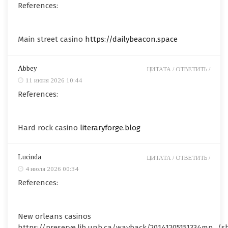
References:
Main street casino
https://dailybeacon.space
Abbey
ЦИТАТА /
ОТВЕТИТЬ /
11 июня 2026 10:44
References:
Hard rock casino
literaryforge.blog
Lucinda
ЦИТАТА /
ОТВЕТИТЬ /
4 июля 2026 00:34
References:
New orleans casinos
https://preserve.lib.unb.ca/wayback/20141205151334mp_/s