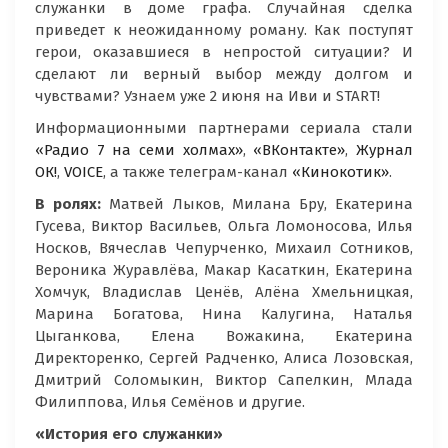
служанки в доме графа. Случайная сделка
приведет к неожиданному роману. Как поступят
герои, оказавшиеся в непростой ситуации? И
сделают ли верный выбор между долгом и
чувствами? Узнаем уже 2 июня на Иви и START!
Информационными партнерами сериала стали
«Радио 7 на семи холмах»
,
«ВКонтакте»
,
Журнал
ОК!
,
VOICE
, а также телеграм-канал
«Кинокотик»
.
В ролях:
Матвей Лыков, Милана Бру, Екатерина
Гусева, Виктор Васильев, Ольга Ломоносова, Илья
Носков, Вячеслав Чепурченко, Михаил Сотников,
Вероника Журавлёва, Макар Касаткин, Екатерина
Хомчук, Владислав Ценёв, Алёна Хмельницкая,
Марина Богатова, Нина Калугина, Наталья
Цыганкова, Елена Вожакина, Екатерина
Директоренко, Сергей Радченко, Алиса Лозовская,
Дмитрий Соломыкин, Виктор Сапелкин, Млада
Филиппова, Илья Семёнов и другие.
«История его служанки»