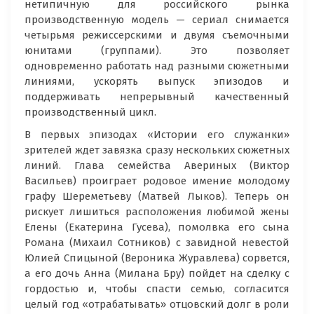
нетипичную для российского рынка
производственную модель — сериал снимается
четырьмя режиссерскими и двумя съемочными
юнитами (группами). Это позволяет
одновременно работать над разными сюжетными
линиями, ускорять выпуск эпизодов и
поддерживать непрерывный качественный
производственный цикл.
В первых эпизодах «Истории его служанки»
зрителей ждет завязка сразу нескольких сюжетных
линий. Глава семейства Авериных (Виктор
Васильев) проиграет родовое имение молодому
графу Шереметьеву (Матвей Лыков). Теперь он
рискует лишиться расположения любимой жены
Елены (Екатерина Гусева), помолвка его сына
Романа (Михаил Сотников) с завидной невестой
Юлией Спицыной (Вероника Журавлева) сорвется,
а его дочь Анна (Милана Бру) пойдет на сделку с
гордостью и, чтобы спасти семью, согласится
целый год «отрабатывать» отцовский долг в роли