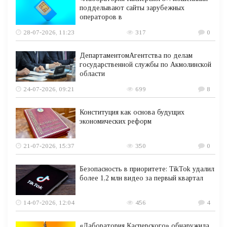
подделывают сайты зарубежных
операторов в
28-07-2026, 11:23
317
0
ДепартаментомАгентства по делам
государственной службы по Акмолинской
области
24-07-2026, 09:21
699
8
Конституция как основа будущих
экономических реформ
21-07-2026, 15:37
350
0
Безопасность в приоритете: TikTok удалил
более 1,2 млн видео за первый квартал
14-07-2026, 12:04
456
4
«Лаборатория Касперского» обнаружила