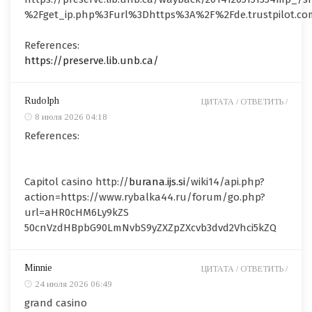
%2Fget_ip.php%3Furl%3Dhttps%3A%2F%2Fde.trustpilot.c
References:
https://preserve.lib.unb.ca/
Rudolph
ЦИТАТА /
ОТВЕТИТЬ /
8 июля 2026 04:18
References:
Capitol casino http://
burana.ijs.si
/wiki14/api.php?
action=https://www.rybalka44.ru/forum/go.php?
url=aHR0cHM6Ly9kZS
50cnVzdHBpbG90LmNvbS9yZXZpZXcvb3dvd2Vhci5kZQ
Minnie
ЦИТАТА /
ОТВЕТИТЬ /
24 июля 2026 06:49
grand casino