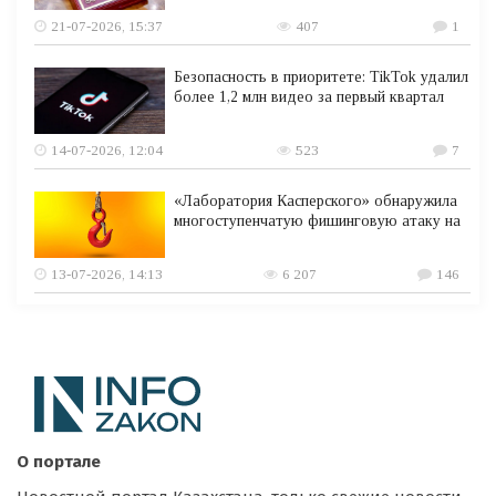
21-07-2026, 15:37
407
1
Безопасность в приоритете: TikTok удалил
более 1,2 млн видео за первый квартал
14-07-2026, 12:04
523
7
«Лаборатория Касперского» обнаружила
многоступенчатую фишинговую атаку на
13-07-2026, 14:13
6 207
146
О портале