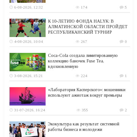
6-08-2026, 12:32
174
5
К 10-ЛЕТИЮ ФОНДА HALYK: В
АЛМАТИНСКОЙ ОБЛАСТИ ПРОЙДЕТ
РЕСПУБЛИКАНСКИЙ ТУРНИР
4-08-2026, 10:04
267
0
Coca-Cola создала лимитированную
коллекцию баночек Fuse Tea,
вдохновленную
3-08-2026, 15:21
224
1
«Лаборатория Касперского»: мошенники
используют ажиотаж вокруг премьеры
31-07-2026, 16:24
355
2
Экокультура как результат системной
работы бизнеса и молодежи