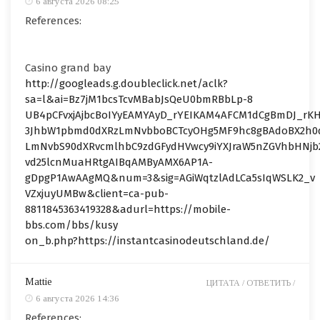
6 августа 2026 08:25
References:
Casino grand bay
http://googleads.g.doubleclick.net/aclk?
sa=l&ai=Bz7jM1bcsTcvMBabJsQeU0bmRBbLp-8
UB4pCFvxjAjbcBoIYyEAMYAyD_rYEIKAM4AFCM1dCgBmDJ_rK
3JhbW1pbmd0dXRzLmNvbboBCTcyOHg5MF9hc8gBAdoBX2h0d
LmNvbS90dXRvcmlhbC9zdGFydHVwcy9iYXJraW5nZGVhbHNjb
vd25lcnMuaHRtgAIBqAMByAMX6AP1A-
gDpgP1AwAAgMQ&num=3&sig=AGiWqtzlAdLCa5sIqWSLK2_v
VZxjuyUMBw&client=ca-pub-
8811845363419328&adurl=https://mobile-
bbs.com/bbs/kusy
on_b.php?https://instantcasinodeutschland.de/
Mattie
ЦИТАТА /
ОТВЕТИТЬ /
6 августа 2026 14:36
References: