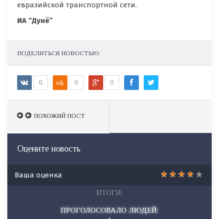
евразийской транспортной сети.
ИА “Дунё”
ПОДЕЛИТЬСЯ НОВОСТЬЮ:
0
ok
0
0
ПОХОЖИЙ ПОСТ
ПОХОЖИЙ ПОСТ
Оцените новость
Ваша оценка
ИТОГИ:
ПРОГОЛОСОВАЛО ЛЮДЕЙ: