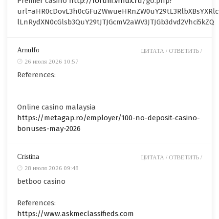
Premier casino
http://forum.vhfdx.ru
/go.php?
url=aHR0cDovL3h0cGFuZWwueHRnZW0uY29tL3RlbXBsYXRlc
lLnRydXN0cGlsb3QuY29tJTJGcmV2aWV3JTJGb3dvd2Vhci5kZQ
Arnulfo
ЦИТАТА /
ОТВЕТИТЬ /
26 июля 2026 10:57
References:
Online casino malaysia
https://metagap.ro/employer/100-no-deposit-casino-
bonuses-may-2026
Cristina
ЦИТАТА /
ОТВЕТИТЬ /
28 июля 2026 09:48
betboo casino
References:
https://www.askmeclassifieds.com