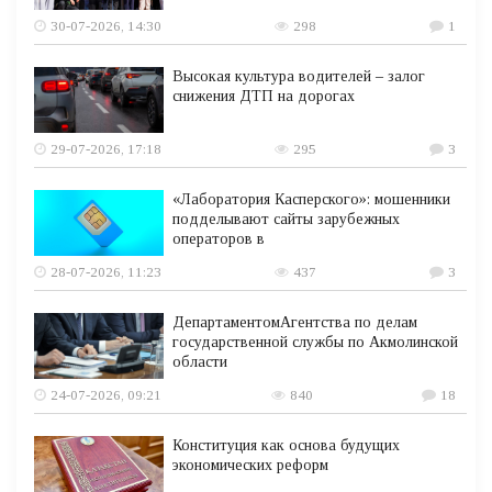
30-07-2026, 14:30
298
1
Высокая культура водителей – залог
снижения ДТП на дорогах
29-07-2026, 17:18
295
3
«Лаборатория Касперского»: мошенники
подделывают сайты зарубежных
операторов в
28-07-2026, 11:23
437
3
ДепартаментомАгентства по делам
государственной службы по Акмолинской
области
24-07-2026, 09:21
840
18
Конституция как основа будущих
экономических реформ