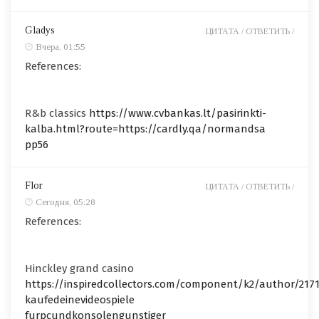
Gladys
ЦИТАТА /
ОТВЕТИТЬ /
Вчера, 01:55
References:
R&b classics
https://www.cvbankas.lt/pasirinkti-
kalba.html?route=https://cardly.qa/normandsa
pp56
Flor
ЦИТАТА /
ОТВЕТИТЬ /
Сегодня, 05:28
References:
Hinckley grand casino
https://inspiredcollectors.com/component/k2/author/2171
kaufedeinevideospiele
furpcundkonsolengunstiger