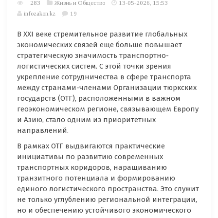
283
Жизнь и Общество
13-05-2026, 15:53
infozakon.kz
19
В XXI веке стремительное развитие глобальных
экономических связей еще больше повышает
стратегическую значимость транспортно-
логистических систем. С этой точки зрения
укрепление сотрудничества в сфере транспорта
между странами-членами Организации тюркских
государств (ОТГ), расположенными в важном
геоэкономическом регионе, связывающем Европу
и Азию, стало одним из приоритетных
направлений.
В рамках ОТГ выдвигаются практические
инициативы по развитию современных
транспортных коридоров, наращиванию
транзитного потенциала и формированию
единого логистического пространства. Это служит
не только углублению региональной интеграции,
но и обеспечению устойчивого экономического