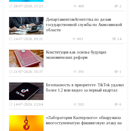
28-07-2026, 11:23
405
2
ДепартаментомАгентства по делам
государственной службы по Акмолинской
области
24-07-2026, 09:21
801
14
Конституция как основа будущих
экономических реформ
21-07-2026, 15:37
391
1
Безопасность в приоритете: TikTok удалил
более 1,2 млн видео за первый квартал
14-07-2026, 12:04
502
6
«Лаборатория Касперского» обнаружила
многоступенчатую фишинговую атаку на