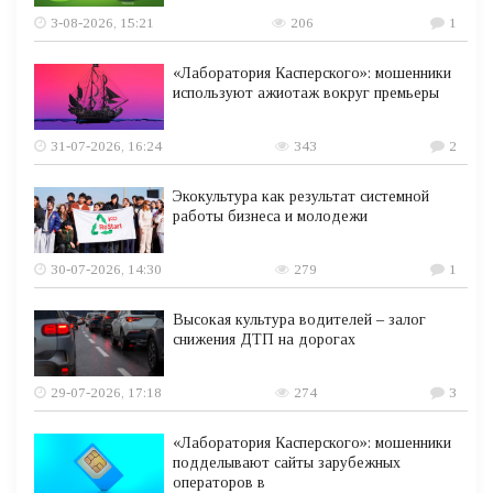
3-08-2026, 15:21
206
1
«Лаборатория Касперского»: мошенники
используют ажиотаж вокруг премьеры
31-07-2026, 16:24
343
2
Экокультура как результат системной
работы бизнеса и молодежи
30-07-2026, 14:30
279
1
Высокая культура водителей – залог
снижения ДТП на дорогах
29-07-2026, 17:18
274
3
«Лаборатория Касперского»: мошенники
подделывают сайты зарубежных
операторов в