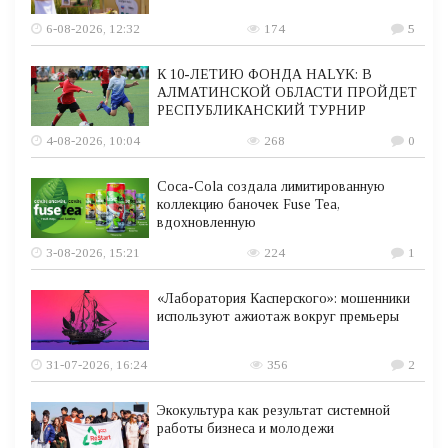
6-08-2026, 12:32
174
5
К 10-ЛЕТИЮ ФОНДА HALYK: В
АЛМАТИНСКОЙ ОБЛАСТИ ПРОЙДЕТ
РЕСПУБЛИКАНСКИЙ ТУРНИР
4-08-2026, 10:04
268
0
Coca-Cola создала лимитированную
коллекцию баночек Fuse Tea,
вдохновленную
3-08-2026, 15:21
224
1
«Лаборатория Касперского»: мошенники
используют ажиотаж вокруг премьеры
31-07-2026, 16:24
356
2
Экокультура как результат системной
работы бизнеса и молодежи