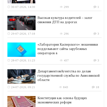
30-07-2026, 14:30
299
1
Высокая культура водителей – залог
снижения ДТП на дорогах
29-07-2026, 17:18
296
3
«Лаборатория Касперского»: мошенники
подделывают сайты зарубежных
операторов в
28-07-2026, 11:23
437
3
ДепартаментомАгентства по делам
государственной службы по Акмолинской
области
24-07-2026, 09:21
843
18
Конституция как основа будущих
экономических реформ