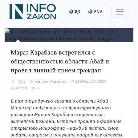
ҚАЗ
ENG
Марат Карабаев встретился с
общественностью области Абай и
провел личный прием граждан
382
Жизнь и Общество
21-05-2023, 13:54
saltanat
0
В рамках
рабоч
его
визит
а
в область Абай
М
инистр индустрии и инфраструктурного
развития Марат Карабаев встретился с
жителями региона
.
Встреча прошла в формате
открытого микрофона – каждый житель смог
задать вопросы и получить подробные ответы