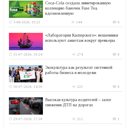
Coca-Cola создала лимитированную
коллекцию баночек Fuse Tea,
вдохновленную
3-08-2026, 15:21
144
0
«Лаборатория Касперского»: мошенники
используют ажиотаж вокруг премьеры
31-07-2026, 16:24
274
0
Экокультура как результат системной
работы бизнеса и молодежи
30-07-2026, 14:30
221
0
Высокая культура водителей – залог
снижения ДТП на дорогах
29-07-2026, 17:18
212
1