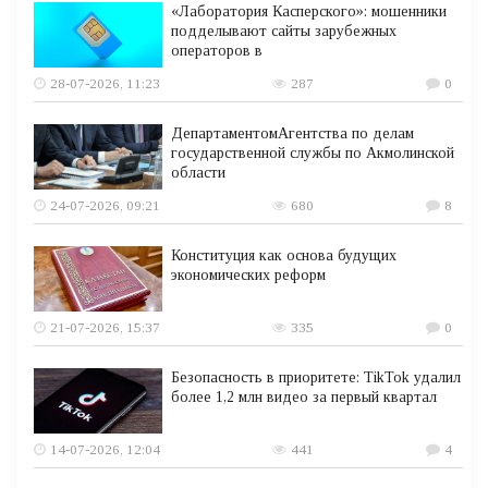
«Лаборатория Касперского»: мошенники
подделывают сайты зарубежных
операторов в
28-07-2026, 11:23
287
0
ДепартаментомАгентства по делам
государственной службы по Акмолинской
области
24-07-2026, 09:21
680
8
Конституция как основа будущих
экономических реформ
21-07-2026, 15:37
335
0
Безопасность в приоритете: TikTok удалил
более 1,2 млн видео за первый квартал
14-07-2026, 12:04
441
4