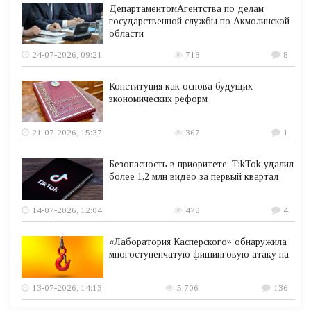
ДепартаментомАгентства по делам
государственной службы по Акмолинской
области
24-07-2026, 09:21
718
8
Конституция как основа будущих
экономических реформ
21-07-2026, 15:37
367
1
Безопасность в приоритете: TikTok удалил
более 1,2 млн видео за первый квартал
14-07-2026, 12:04
470
4
«Лаборатория Касперского» обнаружила
многоступенчатую фишинговую атаку на
13-07-2026, 14:13
5 706
136