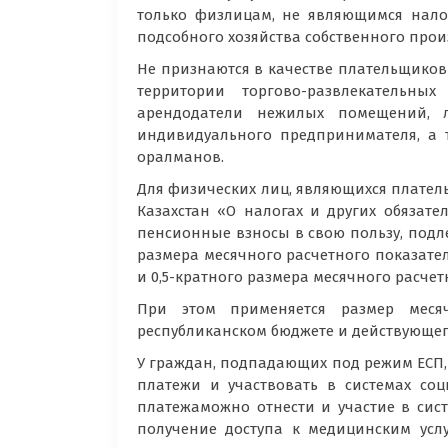
только физлицам, не являющимся нало
подсобного хозяйства собственного про
Не признаются в качестве плательщико
территории торгово-развлекательных
арендодатели нежилых помещений, л
индивидуального предпринимателя, а 
оралманов.
Для физических лиц, являющихся платель
Казахстан «О налогах и других обязате
пенсионные взносы в свою пользу, подле
размера месячного расчетного показател
и 0,5-кратного размера месячного расчет
При этом применяется размер месяч
республиканском бюджете и действующег
У граждан, подпадающих под режим ЕСП, 
платежи и участвовать в системах соц
платежаможно отнести и участие в сис
получение доступа к медицинским усл