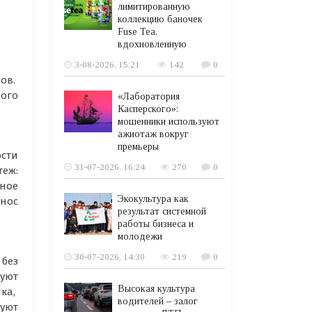
лимитированную
коллекцию баночек
Fuse Tea,
вдохновленную
3-08-2026, 15:21
142
0
нов.
ого
«Лаборатория
Касперского»:
мошенники используют
ажиотаж вокруг
премьеры
ости
31-07-2026, 16:24
270
0
еж:
ное
Экокультура как
знос
результат системной
работы бизнеса и
молодежи
30-07-2026, 14:30
219
0
без
уют
Высокая культура
ика,
водителей – залог
зуют