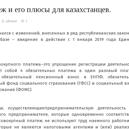
 и его плюсы для казахстанцев.
saltanat
1
ался с изменений, внесенных в ряд республиканских зако
базе – введение в действие с 1 января 2019 года Един
окупного платежа–это упрощение регистрации деятельн
т собой 4 обязательных платежа в один разовый плат
 обязательный пенсионный взнос в ЕНПФ, обязатель
ый фонд социального страхования (ГФСС) и социальный в
ования (ФОМС).
, осуществляющиепредпринимательскую деятельность 
ого предпринимателя, которые одновременно соответств
овокупный платеж; не используют труд наемного работн
торые не являются налоговыми агентами и (или) реали