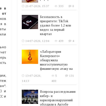
21-07-2026, 15:37
333
0
е в
 от
Безопасность в
иков
приоритете: TikTok
ия в
удалил более 1,2 млн
раты
видео за первый
квартал
или
14-07-2026, 12:04
439
4
ьно
«Лаборатория
счет
Касперского»
перь
обнаружила
сть
многоступенчатую
фишинговую атаку на
ии,
13-07-2026,
5
131
теж
14:13
400
ан".
) и
Вопросы расследования
кибер- и
СС и
наркоправонарушений
обсудили в Актобе