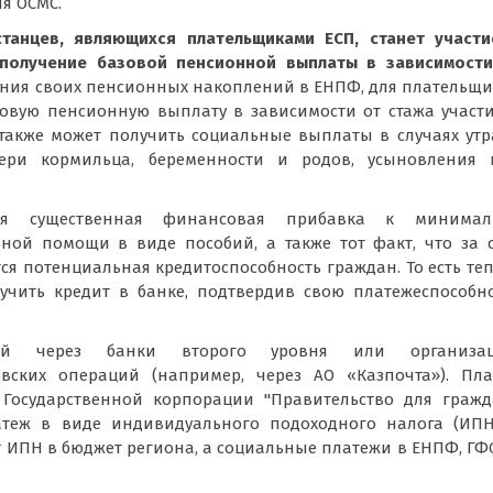
я ОСМС.
танцев, являющихся плательщиками ЕСП, станет участи
 получение базовой пенсионной выплаты в зависимости
ния своих пенсионных накоплений в ЕНПФ, для плательщ
зовую пенсионную выплату в зависимости от стажа участ
 также может получить социальные выплаты в случаях ут
отери кормильца, беременности и родов, усыновления 
я существенная финансовая прибавка к минимал
ной помощи в виде пособий, а также тот факт, что за 
я потенциальная кредитоспособность граждан. То есть те
чить кредит в банке, подтвердив свою платежеспособно
ой через банки второго уровня или организац
вских операций (например, через АО «Казпочта»). Пла
 Государственной корпорации "Правительство для гражд
атеж в виде индивидуального подоходного налога (ИПН
 ИПН в бюджет региона, а социальные платежи в ЕНПФ, ГФ