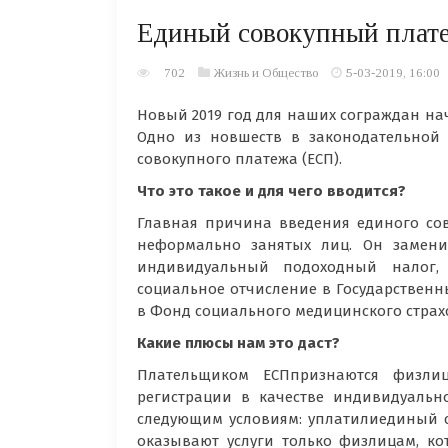
Единый совокупный платеж
702
Жизнь и Общество
5-03-2019, 16:00
Новый 2019 год для наших сограждан нач
Одно из новшеств в законодательной 
совокупного платежа (ЕСП).
Что это такое и для чего вводится?
Главная причина введения единого сов
неформально занятых лиц. Он замени
индивидуальный подоходный налог,
социальное отчисление в Государственн
в Фонд социального медицинского страх
Какие плюсы нам это даст?
Плательщиком ЕСПпризнаются физлица
регистрации в качестве индивидуальн
следующим условиям: уплатилиединый с
оказывают услуги только физлицам, ко