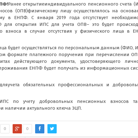
НПФ!
Ранее открытиеиндивидуального пенсионного счета (
носов (ОПВ)физическому лицу осуществлялось на основ
у в ЕНПФ. С января 2019 года отсутствует необходимо
 для открытия ИПС для учета ОПВ– это будет происход
о взноса в случае отсутствия у физического лица в Е
ца будет осуществляться по персональным данным (ФИО, 
ном формате платежного поручения при перечислении ОП
тах действующего документа, удостоверяющего лично
о проживания ЕНПФ будет получать из информационных си
дляучета обязательных профессиональных и доброволь
 ИПС по учету добровольных пенсионных взносов та
ри наличии актуального ключа ЭЦП.
0
0