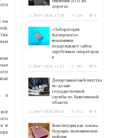
снижения ДТП на
ого
дорогах
29-07-2026, 17:18
210
1
) на
ой,
«Лаборатория
тве
Касперского»:
мошенники
ием
подделывают сайты
зарубежных операторов
в
лики
ьные
28-07-2026, 11:23
281
0
ного
лице
ДепартаментомАгентства
по делам
государственной
м о
службы по Акмолинской
области
24-07-2026, 09:21
672
8
 все
ного
ия и
Конституция как основа
будущих экономических
ора
реформ