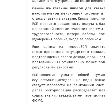
медицинского учреждения после введени
Самым же главным плюсом для казахс
накопительной пенсионной системе и
стажа участия в системе.
Кроме пополне
ЕСП появится возможность получать ба
пенсионной системе. Участник системы
трудоспособности, потери работы, п
удочерения ребенка, ухода за ребенком.
Еще одним из плюсовЕСП значитс
гарантированной государством социаль
подтверждения своего дохода, повышаетс
плательщик ЕСПофициально может полу
регулярными взносами.
ЕСПподлежит уплате общей сумм
осуществляющиеотдельные виды банко
следует перевести на банковский счет
Далее Госкорпорация распределяет пл
социальных платежей, затем перечисляет
ФОМС.