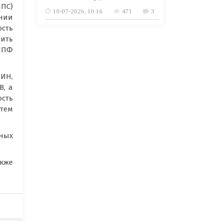
ИПС)
10-07-2026, 10:16
471
3
ании
сть
ить
НПФ
ИИН,
В, а
сть
стем
ных
кже