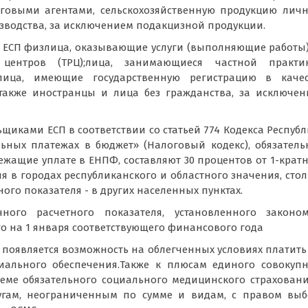
говыми агентами, сельскохозяйственную продукцию личн
изводства, за исключением подакцизной продукции.
в ЕСП физлица, оказывающие услуги (выполняющие работы
 центров (ТРЦ);лица, занимающиеся частной практик
ица, имеющие государственную регистрацию в качес
также иностранцы и лица без гражданства, за исключен
щиками ЕСП в соответствии со статьей 774 Кодекса Респуб
льных платежах в бюджет» (Налоговый кодекс), обязател
жащие уплате в ЕНПФ, составляют 30 процентов от 1-крат
я в городах республиканского и областного значения, сто
ного показателя - в других населенных пунктах.
ного расчетного показателя, установленного законо
о на 1 января соответствующего финансового года
появляется возможность на облегченных условиях платить
иального обеспечения.Также к плюсам единого совокуп
теме обязательного социального медицинского страхован
угам, неограниченным по сумме и видам, с правом выб