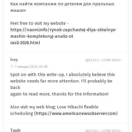
Как найти компании по деталям для пральных
машин
Feel free to visit my website -
https://naoni.info/rynok-zapchastej-dlya-stiralnyx-
mashin-kompleksnyj-analiz-ot
rasli-2026.html
Ivey
ЦИТАТА /
ОТВЕТИТЬ /
7 января 2026 20:45
Spot on with this write-up, I absolutely believe this
website needs far more attention. I'll probably be
back
again to read more, thanks for the information!
Also visit my web blog; Love Hibachi flexible
scheduling (
https://www.americanewsobserver.com
)
Tandy
ЦИТАТА /
ОТВЕТИТЬ /