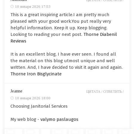
ЦИТАТА /
ОТВЕТИТЬ /
10 января 2026 17:53
This is a great inspiring article.I am pretty much
pleased with your good work.You put really very
helpful information. Keep it up. Keep blogging.
Looking to reading your next post.
Thorne Diabenil
Reviews
It is an excellent blog, I have ever seen. I found all
the material on this blog utmost unique and well
written. And, I have decided to visit it again and again.
Thorne Iron Bisglycinate
Jeanne
ЦИТАТА /
ОТВЕТИТЬ /
10 января 2026 18:00
Choosing Janitorial Services
My web blog -
valymo paslaugos
...