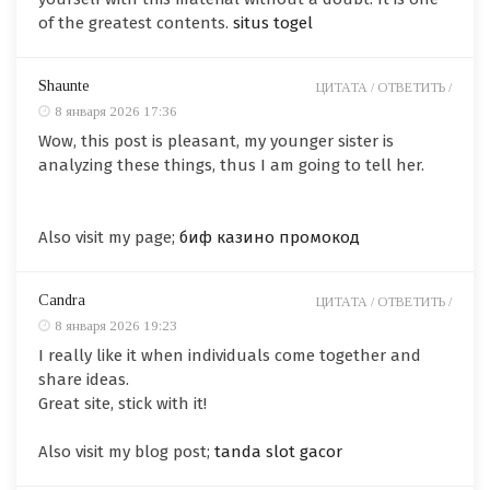
of the greatest contents.
situs togel
Shaunte
ЦИТАТА /
ОТВЕТИТЬ /
8 января 2026 17:36
Wow, this post is pleasant, my younger sister is
analyzing these things, thus I am going to tell her.
Also visit my page;
биф казино промокод
Candra
ЦИТАТА /
ОТВЕТИТЬ /
8 января 2026 19:23
I really like it when individuals come together and
share ideas.
Great site, stick with it!
Also visit my blog post;
tanda slot gacor