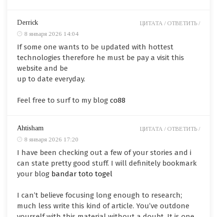
Derrick
ЦИТАТА /
ОТВЕТИТЬ /
8 января 2026 14:04
If some one wants to be updated with hottest
technologies therefore he must be pay a visit this
website and be
up to date everyday.
Feel free to surf to my blog
co88
Ahtisham
ЦИТАТА /
ОТВЕТИТЬ /
8 января 2026 17:20
I have been checking out a few of your stories and i
can state pretty good stuff. I will definitely bookmark
your blog
bandar toto togel
I can’t believe focusing long enough to research;
much less write this kind of article. You’ve outdone
yourself with this material without a doubt. It is one