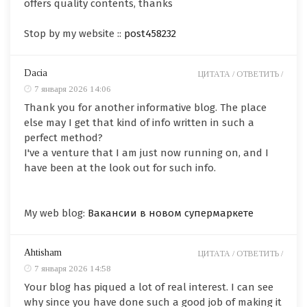
offers quality contents, thanks
Stop by my website ::
post458232
Dacia
ЦИТАТА /
ОТВЕТИТЬ /
7 января 2026 14:06
Thank you for another informative blog. The place
else may I get that kind of info written in such a
perfect method?
I've a venture that I am just now running on, and I
have been at the look out for such info.
My web blog:
Вакансии в новом супермаркете
Ahtisham
ЦИТАТА /
ОТВЕТИТЬ /
7 января 2026 14:58
Your blog has piqued a lot of real interest. I can see
why since you have done such a good job of making it