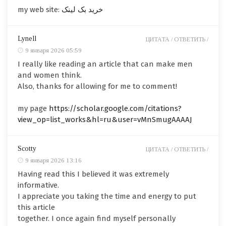
my web site:
خرید بک لینک
Lynell
ЦИТАТА /
ОТВЕТИТЬ /
9 января 2026 05:59
I really like reading an article that can make men
and women think.
Also, thanks for allowing for me to comment!
my page
https://scholar.google.com/citations?
view_op=list_works&hl=ru&user=vMnSmugAAAAJ
Scotty
ЦИТАТА /
ОТВЕТИТЬ /
9 января 2026 13:16
Having read this I believed it was extremely
informative.
I appreciate you taking the time and energy to put
this article
together. I once again find myself personally