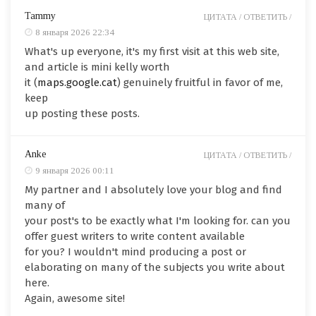
Tammy
ЦИТАТА /
ОТВЕТИТЬ /
8 января 2026 22:34
What's up everyone, it's my first visit at this web site,
and article is mini kelly worth
it (
maps.google.cat
) genuinely fruitful in favor of me,
keep
up posting these posts.
Anke
ЦИТАТА /
ОТВЕТИТЬ /
9 января 2026 00:11
My partner and I absolutely love your blog and find
many of
your post's to be exactly what I'm looking for. can you
offer guest writers to write content available
for you? I wouldn't mind producing a post or
elaborating on many of the subjects you write about
here.
Again, awesome site!