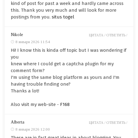
kind of post for past a week and hardly came across
this. Thank you very much and will look for more
postings from you.
situs togel
Nikole
ЦИТАТА /
ОТВЕТИТЬ /
8 января 2026 11:54
Hi! I know this is kinda off topic but I was wondering if
you
knew where I could get a captcha plugin for my
comment form?
I'm using the same blog platform as yours and I'm
having trouble finding one?
Thanks a lot!
Also visit my web-site -
F168
Alberta
ЦИТАТА /
ОТВЕТИТЬ /
8 января 2026 12:00
These are in fact great ideas in about blogging. You