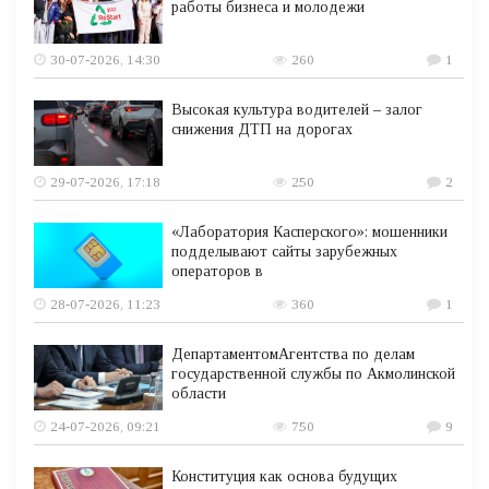
работы бизнеса и молодежи
30-07-2026, 14:30
260
1
Высокая культура водителей – залог
снижения ДТП на дорогах
29-07-2026, 17:18
250
2
«Лаборатория Касперского»: мошенники
подделывают сайты зарубежных
операторов в
28-07-2026, 11:23
360
1
ДепартаментомАгентства по делам
государственной службы по Акмолинской
области
24-07-2026, 09:21
750
9
Конституция как основа будущих