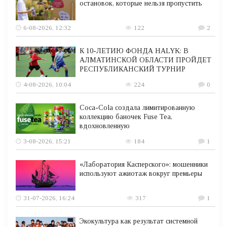
остановок, которые нельзя пропустить
6-08-2026, 12:32
122
2
К 10-ЛЕТИЮ ФОНДА HALYK: В
АЛМАТИНСКОЙ ОБЛАСТИ ПРОЙДЕТ
РЕСПУБЛИКАНСКИЙ ТУРНИР
4-08-2026, 10:04
224
0
Coca-Cola создала лимитированную
коллекцию баночек Fuse Tea,
вдохновленную
3-08-2026, 15:21
184
1
«Лаборатория Касперского»: мошенники
используют ажиотаж вокруг премьеры
31-07-2026, 16:24
317
1
Экокультура как результат системной