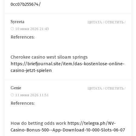
0cc07b255674/
Syreeta
ЦИТАТА /
ОТВЕТИТЬ /
10 июня 2026 21:43
References:
Cherokee casino west siloam springs
https://briefjournal.site/item/das-kostenlose-online-
casino-jetzt-spielen
Genie
ЦИТАТА /
ОТВЕТИТЬ /
11 июня 2026 11:51
References:
How do betting odds work
https://telegra.ph/NV-
Casino-Bonus-500--App-Download-10-000-Slots-06-07