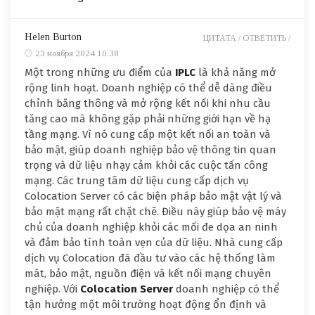
Helen Burton
ЦИТАТА /
ОТВЕТИТЬ /
23 ноября 2024 10:38
Một trong những ưu điểm của
IPLC
là khả năng mở
rộng linh hoạt. Doanh nghiệp có thể dễ dàng điều
chỉnh băng thông và mở rộng kết nối khi nhu cầu
tăng cao mà không gặp phải những giới hạn về hạ
tầng mạng. Vì nó cung cấp một kết nối an toàn và
bảo mật, giúp doanh nghiệp bảo vệ thông tin quan
trọng và dữ liệu nhạy cảm khỏi các cuộc tấn công
mạng. Các trung tâm dữ liệu cung cấp dịch vụ
Colocation Server có các biện pháp bảo mật vật lý và
bảo mật mạng rất chặt chẽ. Điều này giúp bảo vệ máy
chủ của doanh nghiệp khỏi các mối đe dọa an ninh
và đảm bảo tính toàn vẹn của dữ liệu. Nhà cung cấp
dịch vụ Colocation đã đầu tư vào các hệ thống làm
mát, bảo mật, nguồn điện và kết nối mạng chuyên
nghiệp. Với
Colocation Server
doanh nghiệp có thể
tận hưởng một môi trường hoạt động ổn định và