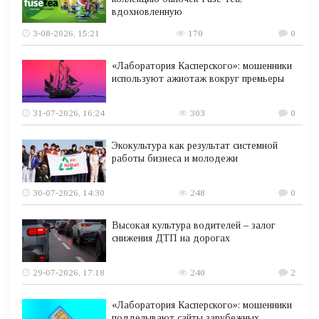
вдохновленную
3-08-2026, 15:21
170
0
«Лаборатория Касперского»: мошенники
используют ажиотаж вокруг премьеры
31-07-2026, 16:24
303
0
Экокультура как результат системной
работы бизнеса и молодежи
30-07-2026, 14:30
248
0
Высокая культура водителей – залог
снижения ДТП на дорогах
29-07-2026, 17:18
240
2
«Лаборатория Касперского»: мошенники
подделывают сайты зарубежных