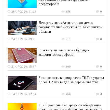
операторов в
28-07-2026, 11:23
338
0
ДепартаментомАгентства по делам
государственной службы по Акмолинской
области
24-07-2026, 09:21
711
8
Конституция как основа будущих
экономических реформ
21-07-2026, 15:37
360
0
Безопасность в приоритете: TikTok удалил
более 1,2 млн видео за первый квартал
14-07-2026, 12:04
466
4
«Лаборатория Касперского» обнаружила
многоступенчатую фишинговую атаку на