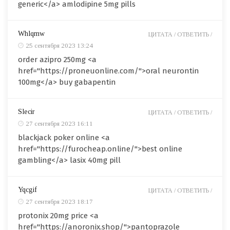
generic</a> amlodipine 5mg pills
Whlqmw
ЦИТАТА /
ОТВЕТИТЬ /
25 сентября 2023 13:24
order azipro 250mg <a
href="https://proneuonline.com/">oral neurontin
100mg</a> buy gabapentin
Slecir
ЦИТАТА /
ОТВЕТИТЬ /
27 сентября 2023 16:11
blackjack poker online <a
href="https://furocheap.online/">best online
gambling</a> lasix 40mg pill
Yqcgif
ЦИТАТА /
ОТВЕТИТЬ /
27 сентября 2023 18:17
protonix 20mg price <a
href="https://anoronix.shop/">pantoprazole