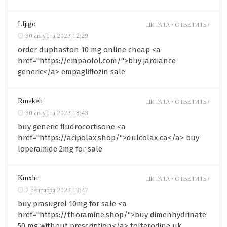
Lfjigo
ЦИТАТА /
ОТВЕТИТЬ /
30 августа 2023 12:29
order duphaston 10 mg online cheap <a
href="https://empaolol.com/">buy jardiance
generic</a> empagliflozin sale
Rmakeh
ЦИТАТА /
ОТВЕТИТЬ /
30 августа 2023 18:43
buy generic fludrocortisone <a
href="https://acipolax.shop/">dulcolax ca</a> buy
loperamide 2mg for sale
Kmxlrr
ЦИТАТА /
ОТВЕТИТЬ /
2 сентября 2023 18:47
buy prasugrel 10mg for sale <a
href="https://thoramine.shop/">buy dimenhydrinate
50 mg without prescription</a> tolterodine uk