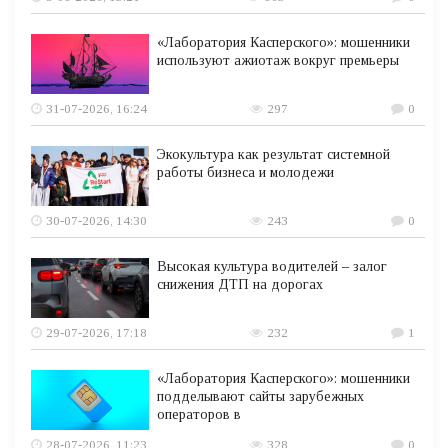
«Лаборатория Касперского»: мошенники
используют ажиотаж вокруг премьеры
31-07-2026, 16:24
297
0
Экокультура как результат системной
работы бизнеса и молодежи
30-07-2026, 14:30
243
0
Высокая культура водителей – залог
снижения ДТП на дорогах
29-07-2026, 17:18
232
1
«Лаборатория Касперского»: мошенники
подделывают сайты зарубежных
операторов в
28-07-2026, 11:23
328
0