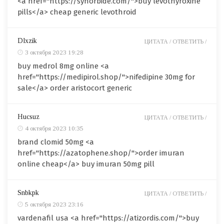
<a href="https://synorbide.com/">buy levothyroxine
pills</a> cheap generic levothroid
Dlxzik
ЦИТАТА /
ОТВЕТИТЬ /
3 октября 2023 19:28
buy medrol 8mg online <a
href="https://medipirol.shop/">nifedipine 30mg for
sale</a> order aristocort generic
Hucsuz
ЦИТАТА /
ОТВЕТИТЬ /
4 октября 2023 10:35
brand clomid 50mg <a
href="https://azatophene.shop/">order imuran
online cheap</a> buy imuran 50mg pill
Snbkpk
ЦИТАТА /
ОТВЕТИТЬ /
5 октября 2023 23:16
vardenafil usa <a href="https://atizordis.com/">buy