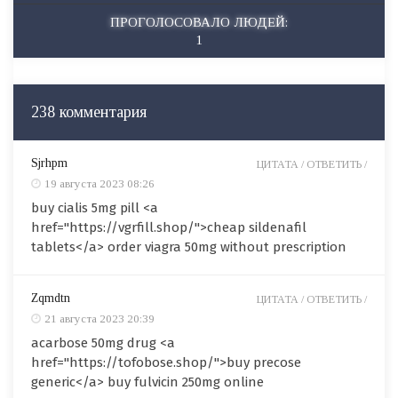
ПРОГОЛОСОВАЛО ЛЮДЕЙ:
1
238 комментария
Sjrhpm
ЦИТАТА /
ОТВЕТИТЬ /
19 августа 2023 08:26
buy cialis 5mg pill <a
href="https://vgrfill.shop/">cheap sildenafil
tablets</a> order viagra 50mg without prescription
Zqmdtn
ЦИТАТА /
ОТВЕТИТЬ /
21 августа 2023 20:39
acarbose 50mg drug <a
href="https://tofobose.shop/">buy precose
generic</a> buy fulvicin 250mg online