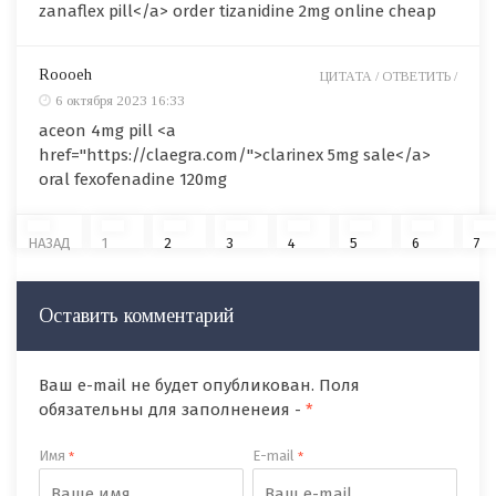
zanaflex pill</a> order tizanidine 2mg online cheap
Roooeh
ЦИТАТА /
ОТВЕТИТЬ /
6 октября 2023 16:33
aceon 4mg pill <a
href="https://claegra.com/">clarinex 5mg sale</a>
oral fexofenadine 120mg
НАЗАД
1
2
3
4
5
6
7
Оставить комментарий
Ваш e-mail не будет опубликован. Поля
обязательны для заполненеия -
*
Имя
E-mail
*
*