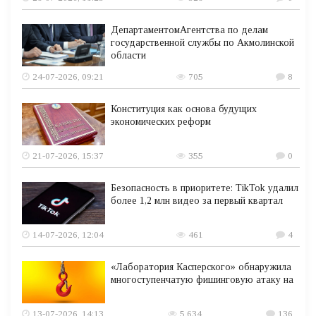
ДепартаментомАгентства по делам
государственной службы по Акмолинской
области
24-07-2026, 09:21
705
8
Конституция как основа будущих
экономических реформ
21-07-2026, 15:37
355
0
Безопасность в приоритете: TikTok удалил
более 1,2 млн видео за первый квартал
14-07-2026, 12:04
461
4
«Лаборатория Касперского» обнаружила
многоступенчатую фишинговую атаку на
13-07-2026, 14:13
5 634
136