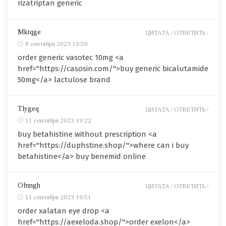
rizatriptan generic
Mktqge
ЦИТАТА /
ОТВЕТИТЬ /
8 сентября 2023 19:50
order generic vasotec 10mg <a
href="https://casosin.com/">buy generic bicalutamide
50mg</a> lactulose brand
Tlygeq
ЦИТАТА /
ОТВЕТИТЬ /
11 сентября 2023 19:22
buy betahistine without prescription <a
href="https://duphstine.shop/">where can i buy
betahistine</a> buy benemid online
Ofnngh
ЦИТАТА /
ОТВЕТИТЬ /
11 сентября 2023 19:51
order xalatan eye drop <a
href="https://aexeloda.shop/">order exelon</a>