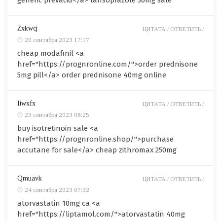
generic prevacid</a> lansoprazole 30mg sale
Zxkwcj
ЦИТАТА /
ОТВЕТИТЬ /
20 сентября 2023 17:17
cheap modafinil <a
href="https://prognronline.com/">order prednisone
5mg pill</a> order prednisone 40mg online
Iiwxfx
ЦИТАТА /
ОТВЕТИТЬ /
23 сентября 2023 08:25
buy isotretinoin sale <a
href="https://prognronline.shop/">purchase
accutane for sale</a> cheap zithromax 250mg
Qmuavk
ЦИТАТА /
ОТВЕТИТЬ /
24 сентября 2023 07:32
atorvastatin 10mg ca <a
href="https://liptamol.com/">atorvastatin 40mg