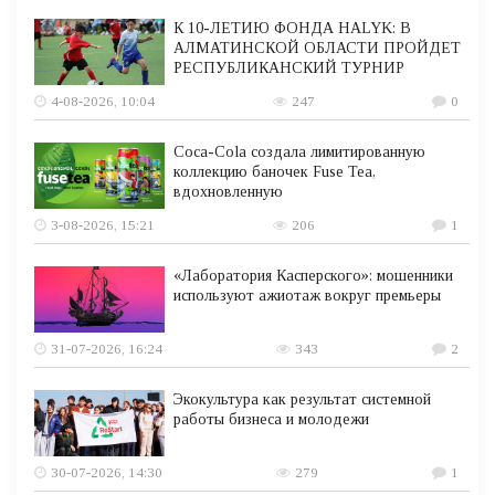
К 10-ЛЕТИЮ ФОНДА HALYK: В
АЛМАТИНСКОЙ ОБЛАСТИ ПРОЙДЕТ
РЕСПУБЛИКАНСКИЙ ТУРНИР
4-08-2026, 10:04
247
0
Coca-Cola создала лимитированную
коллекцию баночек Fuse Tea,
вдохновленную
3-08-2026, 15:21
206
1
«Лаборатория Касперского»: мошенники
используют ажиотаж вокруг премьеры
31-07-2026, 16:24
343
2
Экокультура как результат системной
работы бизнеса и молодежи
30-07-2026, 14:30
279
1