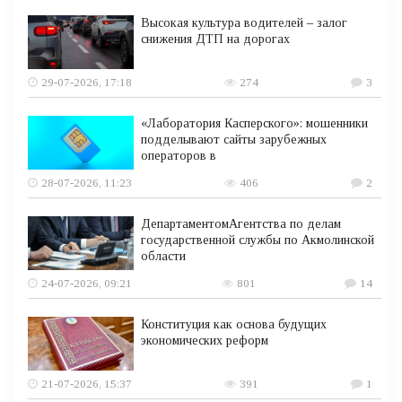
Высокая культура водителей – залог
снижения ДТП на дорогах
29-07-2026, 17:18
274
3
«Лаборатория Касперского»: мошенники
подделывают сайты зарубежных
операторов в
28-07-2026, 11:23
406
2
ДепартаментомАгентства по делам
государственной службы по Акмолинской
области
24-07-2026, 09:21
801
14
Конституция как основа будущих
экономических реформ
21-07-2026, 15:37
391
1