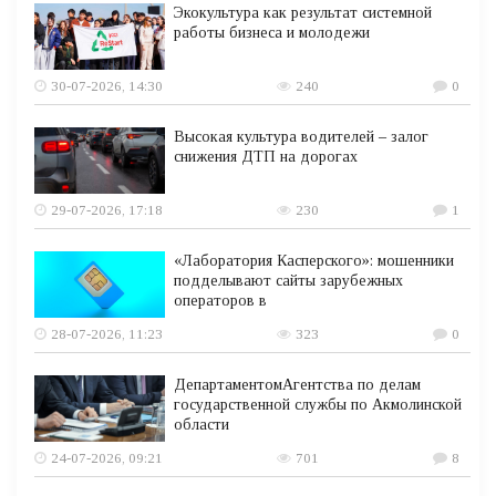
Экокультура как результат системной
работы бизнеса и молодежи
30-07-2026, 14:30
240
0
Высокая культура водителей – залог
снижения ДТП на дорогах
29-07-2026, 17:18
230
1
«Лаборатория Касперского»: мошенники
подделывают сайты зарубежных
операторов в
28-07-2026, 11:23
323
0
ДепартаментомАгентства по делам
государственной службы по Акмолинской
области
24-07-2026, 09:21
701
8