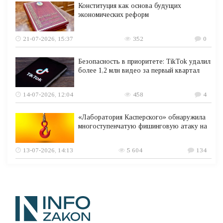
Конституция как основа будущих
экономических реформ
21-07-2026, 15:37
352
0
Безопасность в приоритете: TikTok удалил
более 1,2 млн видео за первый квартал
14-07-2026, 12:04
458
4
«Лаборатория Касперского» обнаружила
многоступенчатую фишинговую атаку на
13-07-2026, 14:13
5 604
134