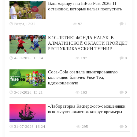
Ваш маршрут на InEco Fest 2026: 11
остановок, которые нельзя пропустить
Вчера, 12:32
92
1
К 10-ЛЕТИЮ ФОНДА HALYK: В
АЛМАТИНСКОЙ ОБЛАСТИ ПРОЙДЕТ
РЕСПУБЛИКАНСКИЙ ТУРНИР
4-08-2026, 10:04
197
0
Coca-Cola создала лимитированную
коллекцию баночек Fuse Tea,
вдохновленную
3-08-2026, 15:21
163
0
«Лаборатория Касперского»: мошенники
используют ажиотаж вокруг премьеры
31-07-2026, 16:24
295
0