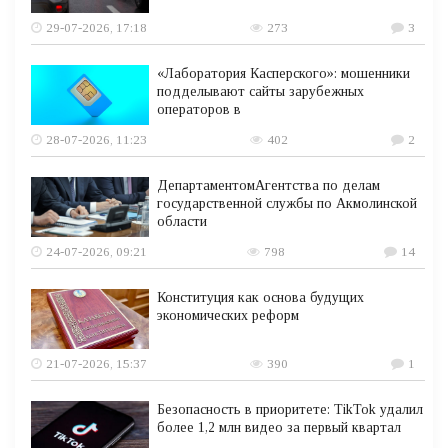
29-07-2026, 17:18
273
3
«Лаборатория Касперского»: мошенники
подделывают сайты зарубежных
операторов в
28-07-2026, 11:23
402
2
ДепартаментомАгентства по делам
государственной службы по Акмолинской
области
24-07-2026, 09:21
798
14
Конституция как основа будущих
экономических реформ
21-07-2026, 15:37
390
1
Безопасность в приоритете: TikTok удалил
более 1,2 млн видео за первый квартал