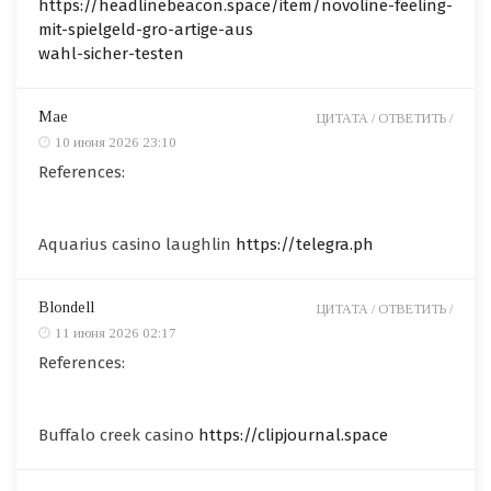
https://headlinebeacon.space/item/novoline-feeling-
mit-spielgeld-gro-artige-aus
wahl-sicher-testen
Mae
ЦИТАТА /
ОТВЕТИТЬ /
10 июня 2026 23:10
References:
Aquarius casino laughlin
https://telegra.ph
Blondell
ЦИТАТА /
ОТВЕТИТЬ /
11 июня 2026 02:17
References:
Buffalo creek casino
https://clipjournal.space