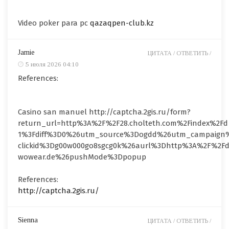
Video poker para pc
qazaqpen-club.kz
Jamie
ЦИТАТА /
ОТВЕТИТЬ /
5 июля 2026 04:10
References:
Casino san manuel http://captcha.2gis.ru/form?
return_url=http%3A%2F%2F28.cholteth.com%2Findex%2Fd
1%3Fdiff%3D0%26utm_source%3Dogdd%26utm_campaign
clickid%3Dg00w000go8sgcg0k%26aurl%3Dhttp%3A%2F%2Fde
wowear.de%26pushMode%3Dpopup
References:
http://captcha.2gis.ru/
Sienna
ЦИТАТА /
ОТВЕТИТЬ /