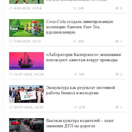
4-08-2026, 10:04
245
0
Coca-Cola создала лимитированную
коллекцию баночек Fuse Tea,
вдохновленную
3-08-2026, 15:21
205
1
«Лаборатория Касперского»: мошенники
используют ажиотаж вокруг премьеры
31-07-2026, 16:24
341
2
Экокультура как результат системной
работы бизнеса и молодежи
30-07-2026, 14:30
278
1
Высокая культура водителей – залог
снижения ДТП на дорогах