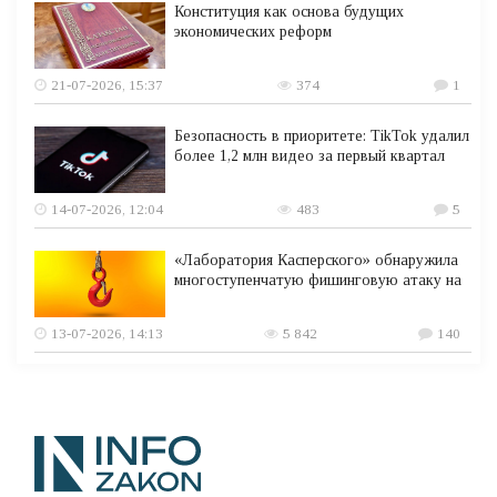
Конституция как основа будущих
экономических реформ
21-07-2026, 15:37
374
1
Безопасность в приоритете: TikTok удалил
более 1,2 млн видео за первый квартал
14-07-2026, 12:04
483
5
«Лаборатория Касперского» обнаружила
многоступенчатую фишинговую атаку на
13-07-2026, 14:13
5 842
140