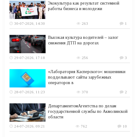
Экокультура как результат системной
работы бизнеса и молодежи
30-07-2026, 14:30
263
1
Высокая культура водителей – залог
снижения ДТП на дорогах
29-07-2026, 17:18
256
3
«Лаборатория Касперского»: мошенники
подделывают сайты зарубежных
операторов в
28-07-2026, 11:23
370
2
ДепартаментомАгентства по делам
государственной службы по Акмолинской
области
24-07-2026, 09:21
762
10