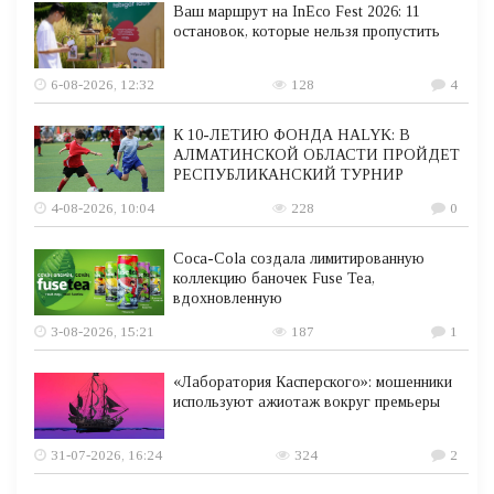
Ваш маршрут на InEco Fest 2026: 11
остановок, которые нельзя пропустить
6-08-2026, 12:32
128
4
К 10-ЛЕТИЮ ФОНДА HALYK: В
АЛМАТИНСКОЙ ОБЛАСТИ ПРОЙДЕТ
РЕСПУБЛИКАНСКИЙ ТУРНИР
4-08-2026, 10:04
228
0
Coca-Cola создала лимитированную
коллекцию баночек Fuse Tea,
вдохновленную
3-08-2026, 15:21
187
1
«Лаборатория Касперского»: мошенники
используют ажиотаж вокруг премьеры
31-07-2026, 16:24
324
2