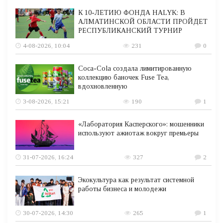
К 10-ЛЕТИЮ ФОНДА HALYK: В
АЛМАТИНСКОЙ ОБЛАСТИ ПРОЙДЕТ
РЕСПУБЛИКАНСКИЙ ТУРНИР
4-08-2026, 10:04
231
0
Coca-Cola создала лимитированную
коллекцию баночек Fuse Tea,
вдохновленную
3-08-2026, 15:21
190
1
«Лаборатория Касперского»: мошенники
используют ажиотаж вокруг премьеры
31-07-2026, 16:24
327
2
Экокультура как результат системной
работы бизнеса и молодежи
30-07-2026, 14:30
265
1