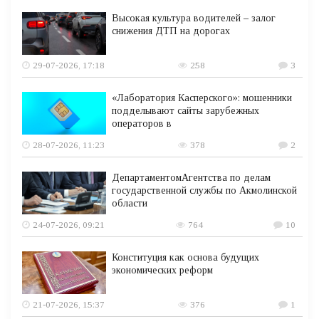
Высокая культура водителей – залог
снижения ДТП на дорогах
29-07-2026, 17:18
258
3
«Лаборатория Касперского»: мошенники
подделывают сайты зарубежных
операторов в
28-07-2026, 11:23
378
2
ДепартаментомАгентства по делам
государственной службы по Акмолинской
области
24-07-2026, 09:21
764
10
Конституция как основа будущих
экономических реформ
21-07-2026, 15:37
376
1