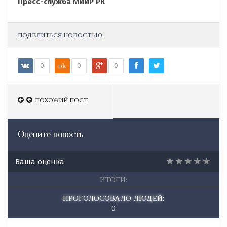
Пресс-служба МИИР РК
ПОДЕЛИТЬСЯ НОВОСТЬЮ:
0
ok
0
0
ПОХОЖИЙ ПОСТ
ПОХОЖИЙ ПОСТ
Оцените новость
Ваша оценка
ИТОГИ:
ПРОГОЛОСОВАЛО ЛЮДЕЙ:
0