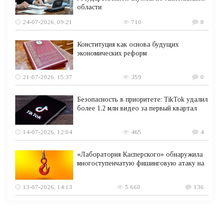
области
24-07-2026, 09:21
710
8
Конституция как основа будущих
экономических реформ
21-07-2026, 15:37
359
0
Безопасность в приоритете: TikTok удалил
более 1,2 млн видео за первый квартал
14-07-2026, 12:04
465
4
«Лаборатория Касперского» обнаружила
многоступенчатую фишинговую атаку на
13-07-2026, 14:13
5 660
136