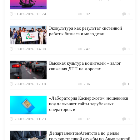
31-07-2026, 16:24
302
0
Экокультура как результат системной
работы бизнеса и молодежи
30-07-2026, 14:30
247
0
Высокая культура водителей – залог
снижения ДТП на дорогах
29-07-2026, 17:18
236
1
«Лаборатория Касперского»: мошенники
подделывают сайты зарубежных
операторов в
28-07-2026, 11:23
337
0
ДепартаментомАгентства по делам
государственной службы по Акмолинской