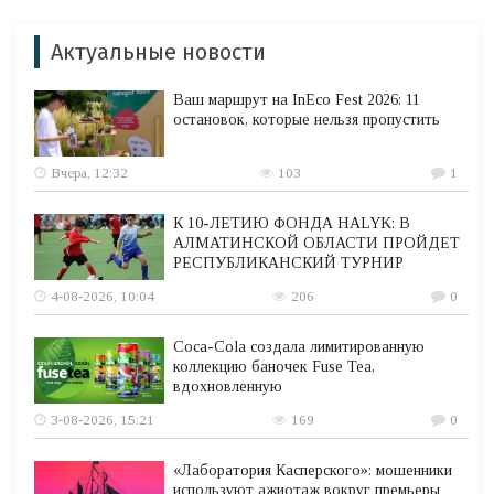
Актуальные новости
Ваш маршрут на InEco Fest 2026: 11
остановок, которые нельзя пропустить
Вчера, 12:32
103
1
К 10-ЛЕТИЮ ФОНДА HALYK: В
АЛМАТИНСКОЙ ОБЛАСТИ ПРОЙДЕТ
РЕСПУБЛИКАНСКИЙ ТУРНИР
4-08-2026, 10:04
206
0
Coca-Cola создала лимитированную
коллекцию баночек Fuse Tea,
вдохновленную
3-08-2026, 15:21
169
0
«Лаборатория Касперского»: мошенники
используют ажиотаж вокруг премьеры