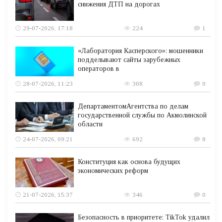
снижения ДТП на дорогах
29-07-2026, 17:18
224
1
«Лаборатория Касперского»: мошенники
подделывают сайты зарубежных
операторов в
28-07-2026, 11:23
308
0
ДепартаментомАгентства по делам
государственной службы по Акмолинской
области
24-07-2026, 09:21
692
8
Конституция как основа будущих
экономических реформ
21-07-2026, 15:37
346
0
Безопасность в приоритете: TikTok удалил