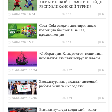
АЛМАТИНСКОЙ ОБЛАСТИ ПРОЙДЕТ
РЕСПУБЛИКАНСКИЙ ТУРНИР
4-08-2026, 10:04
188
0
Coca-Cola создала лимитированную
коллекцию баночек Fuse Tea,
вдохновленную
3-08-2026, 15:21
157
0
«Лаборатория Касперского»: мошенники
используют ажиотаж вокруг премьеры
31-07-2026, 16:24
287
0
Экокультура как результат системной
работы бизнеса и молодежи
30-07-2026, 14:30
233
0
Высокая культура водителей – залог