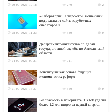
29-07-2026, 17:18
240
2
«Лаборатория Касперского»: мошенники
подделывают сайты зарубежных
операторов в
28-07-2026, 11:23
339
0
ДепартаментомАгентства по делам
государственной службы по Акмолинской
области
24-07-2026, 09:21
711
8
Конституция как основа будущих
экономических реформ
21-07-2026, 15:37
360
0
Безопасность в приоритете: TikTok удалил
более 1,2 млн видео за первый квартал