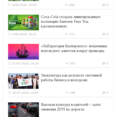
4-08-2026, 10:04
208
0
Coca-Cola создала лимитированную
коллекцию баночек Fuse Tea,
вдохновленную
3-08-2026, 15:21
170
0
«Лаборатория Касперского»: мошенники
используют ажиотаж вокруг премьеры
31-07-2026, 16:24
303
0
Экокультура как результат системной
работы бизнеса и молодежи
30-07-2026, 14:30
248
0
Высокая культура водителей – залог
снижения ДТП на дорогах