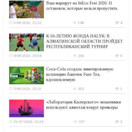
Ваш маршрут на InEco Fest 2026: 11
остановок, которые нельзя пропустить
6-08-2026, 12:32
148
4
К 10-ЛЕТИЮ ФОНДА HALYK: В
АЛМАТИНСКОЙ ОБЛАСТИ ПРОЙДЕТ
РЕСПУБЛИКАНСКИЙ ТУРНИР
4-08-2026, 10:04
242
0
Coca-Cola создала лимитированную
коллекцию баночек Fuse Tea,
вдохновленную
3-08-2026, 15:21
202
1
«Лаборатория Касперского»: мошенники
используют ажиотаж вокруг премьеры
31-07-2026, 16:24
337
2