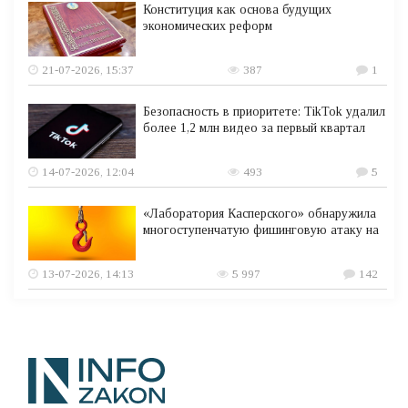
Конституция как основа будущих
экономических реформ
21-07-2026, 15:37
387
1
Безопасность в приоритете: TikTok удалил
более 1,2 млн видео за первый квартал
14-07-2026, 12:04
493
5
«Лаборатория Касперского» обнаружила
многоступенчатую фишинговую атаку на
13-07-2026, 14:13
5 997
142