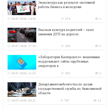
Экокультура как результат системной
работы бизнеса и молодежи
30-07-2026, 14:30
274
1
Высокая культура водителей – залог
снижения ДТП на дорогах
29-07-2026, 17:18
269
3
«Лаборатория Касперского»: мошенники
подделывают сайты зарубежных
операторов в
28-07-2026, 11:23
393
2
ДепартаментомАгентства по делам
государственной службы по Акмолинской
области
24-07-2026, 09:21
787
13