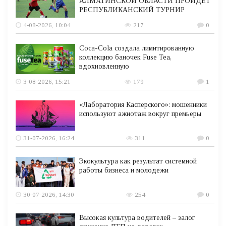
АЛМАТИНСКОЙ ОБЛАСТИ ПРОЙДЕТ
РЕСПУБЛИКАНСКИЙ ТУРНИР
4-08-2026, 10:04
217
0
Coca-Cola создала лимитированную
коллекцию баночек Fuse Tea,
вдохновленную
3-08-2026, 15:21
179
1
«Лаборатория Касперского»: мошенники
используют ажиотаж вокруг премьеры
31-07-2026, 16:24
311
0
Экокультура как результат системной
работы бизнеса и молодежи
30-07-2026, 14:30
254
0
Высокая культура водителей – залог