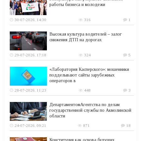
работы бизнеса и молодежи
30-07-2026, 14:30
316
1
Высокая культура водителей – залог
снижения ДТП на дорогах
29-07-2026, 17:18
324
5
«Лаборатория Касперского»: мошенники
подделывают сайты зарубежных
операторов в
28-07-2026, 11:23
448
3
ДепартаментомАгентства по делам
государственной службы по Акмолинской
области
24-07-2026, 09:21
871
18
Конституция как основа будущих