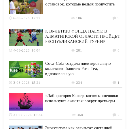
остановок, которые нельзя пропустить
6-08-2026, 12:32
186
5
К 10-ЛЕТИЮ ФОНДА HALYK: В
АЛМАТИНСКОЙ ОБЛАСТИ ПРОЙДЕТ
РЕСПУБЛИКАНСКИЙ ТУРНИР
4-08-2026, 10:04
281
0
Coca-Cola создала лимитированную
коллекцию баночек Fuse Tea,
вдохновленную
3-08-2026, 15:21
234
1
«Лаборатория Касперского»: мошенники
используют ажиотаж вокруг премьеры
31-07-2026, 16:24
368
2
Экокультура как результат системной