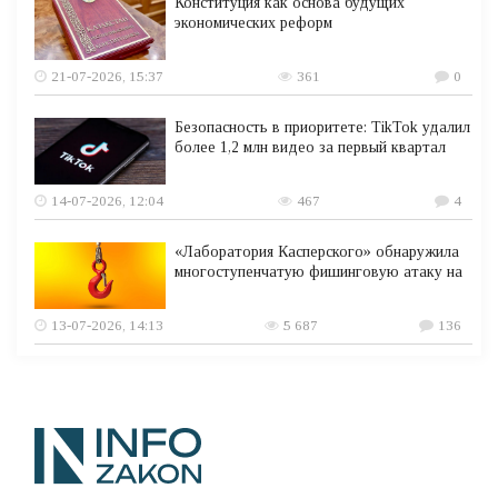
Конституция как основа будущих
экономических реформ
21-07-2026, 15:37
361
0
Безопасность в приоритете: TikTok удалил
более 1,2 млн видео за первый квартал
14-07-2026, 12:04
467
4
«Лаборатория Касперского» обнаружила
многоступенчатую фишинговую атаку на
13-07-2026, 14:13
5 687
136