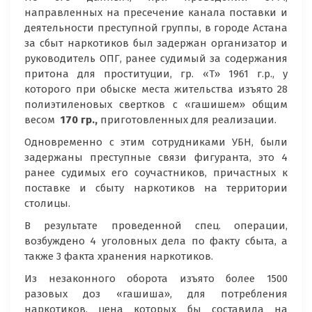
направленных на пресечение канала поставки и
деятельности преступной группы, в городе Астана
за сбыт наркотиков был задержан организатор и
руководитель ОПГ, ранее судимый за содержания
притона для проституции, гр. «Т» 1961 г.р., у
которого при обыске места жительства изъято 28
полиэтиленовых свертков с «гашишем» общим
весом
170 гр.,
приготовленных для реализации.
Одновременно с этим сотрудниками УБН, были
задержаны преступные связи фигуранта, это 4
ранее судимых его соучастников, причастных к
поставке и сбыту наркотиков на территории
столицы.
В результате проведенной спец. операции,
возбуждено 4 уголовных дела по факту сбыта, а
также 3 факта хранения наркотиков.
Из незаконного оборота изъято более 1500
разовых доз «гашиша», для потребления
наркотиков, цена которых бы составила на