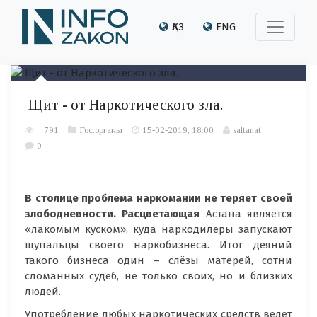
ҚАЗ
ENG
Щит - от Наркотического зла.
791
Гос.органы
15-02-2019, 18:00
saltanat
0
В столице проблема наркомании не теряет своей
злободневности. Расцветающая
Астана является
«лакомым куском», куда наркодилеры запускают
щупальцы своего наркобизнеса. Итог деяний
такого бизнеса один – слёзы матерей, сотни
сломанных судеб, не только своих, но и близких
людей.
Употребление любых наркотических средств ведет