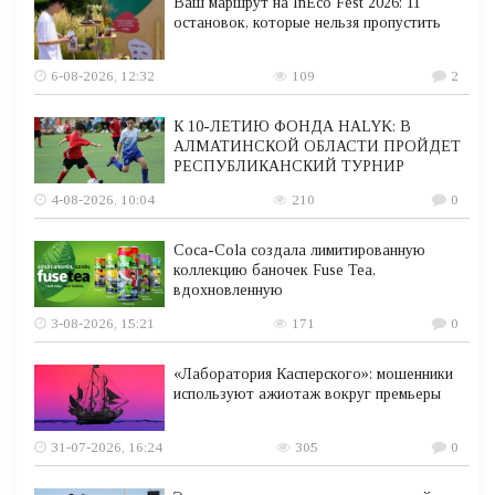
Ваш маршрут на InEco Fest 2026: 11
остановок, которые нельзя пропустить
6-08-2026, 12:32
109
2
К 10-ЛЕТИЮ ФОНДА HALYK: В
АЛМАТИНСКОЙ ОБЛАСТИ ПРОЙДЕТ
РЕСПУБЛИКАНСКИЙ ТУРНИР
4-08-2026, 10:04
210
0
Coca-Cola создала лимитированную
коллекцию баночек Fuse Tea,
вдохновленную
3-08-2026, 15:21
171
0
«Лаборатория Касперского»: мошенники
используют ажиотаж вокруг премьеры
31-07-2026, 16:24
305
0