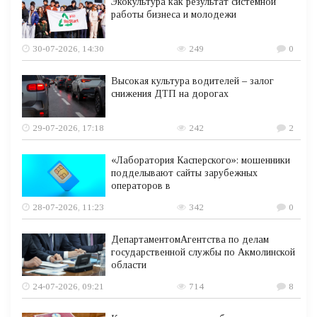
Экокультура как результат системной
работы бизнеса и молодежи
30-07-2026, 14:30
249
0
Высокая культура водителей – залог
снижения ДТП на дорогах
29-07-2026, 17:18
242
2
«Лаборатория Касперского»: мошенники
подделывают сайты зарубежных
операторов в
28-07-2026, 11:23
342
0
ДепартаментомАгентства по делам
государственной службы по Акмолинской
области
24-07-2026, 09:21
714
8