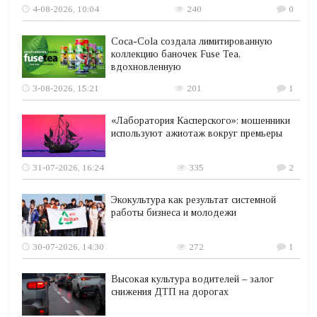
4-08-2026, 10:04
240
0
Coca-Cola создала лимитированную
коллекцию баночек Fuse Tea,
вдохновленную
3-08-2026, 15:21
201
1
«Лаборатория Касперского»: мошенники
используют ажиотаж вокруг премьеры
31-07-2026, 16:24
335
2
Экокультура как результат системной
работы бизнеса и молодежи
30-07-2026, 14:30
272
1
Высокая культура водителей – залог
снижения ДТП на дорогах