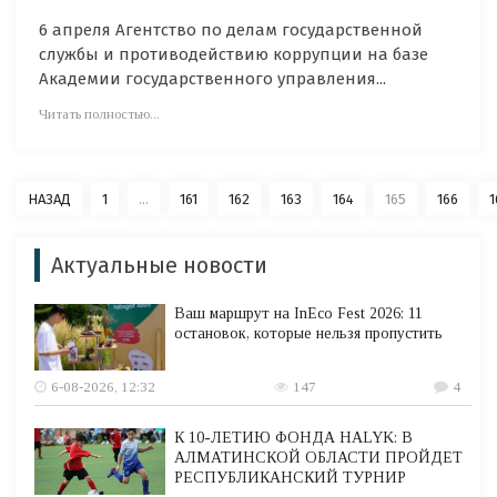
6 апреля Агентство по делам государственной
службы и противодействию коррупции на базе
Академии государственного управления...
Читать полностью...
НАЗАД
1
...
161
162
163
164
165
166
1
Актуальные новости
Ваш маршрут на InEco Fest 2026: 11
остановок, которые нельзя пропустить
6-08-2026, 12:32
147
4
К 10-ЛЕТИЮ ФОНДА HALYK: В
АЛМАТИНСКОЙ ОБЛАСТИ ПРОЙДЕТ
РЕСПУБЛИКАНСКИЙ ТУРНИР