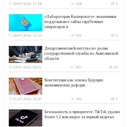
29-07-2026, 17:18
268
3
«Лаборатория Касперского»: мошенники
подделывают сайты зарубежных
операторов в
28-07-2026, 11:23
391
2
ДепартаментомАгентства по делам
государственной службы по Акмолинской
области
24-07-2026, 09:21
783
13
Конституция как основа будущих
экономических реформ
21-07-2026, 15:37
386
1
Безопасность в приоритете: TikTok удалил
более 1,2 млн видео за первый квартал