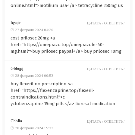
online.html">motilium usa</a> tetracycline 250mg us
Iqyqir
ЦИТАТА /
ОТВЕТИТЬ /
27 февраля 2024 04:20
cost prilosec 20mg <a
href="https://omeprazo.top/omeprazole-40-
mg.html">buy prilosec paypal</a> buy prilosec 10mg
Gbbqpj
ЦИТАТА /
ОТВЕТИТЬ /
28 февраля 2024 00:53
buy flexeril no prescription <a
href="https://flexenzaprine.top/flexeril-
contraindications.html">c
yclobenzaprine 15mg pills</a> lioresal medication
Cbblia
ЦИТАТА /
ОТВЕТИТЬ /
28 февраля 2024 15:37