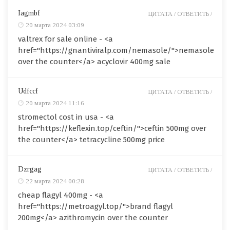
Iagmbf
ЦИТАТА /
ОТВЕТИТЬ /
20 марта 2024 03:09
valtrex for sale online - <a
href="https://gnantiviralp.com/nemasole/">nemasole
over the counter</a> acyclovir 400mg sale
Udfccf
ЦИТАТА /
ОТВЕТИТЬ /
20 марта 2024 11:16
stromectol cost in usa - <a
href="https://keflexin.top/ceftin/">ceftin 500mg over
the counter</a> tetracycline 500mg price
Dzrgag
ЦИТАТА /
ОТВЕТИТЬ /
22 марта 2024 00:28
cheap flagyl 400mg - <a
href="https://metroagyl.top/">brand flagyl
200mg</a> azithromycin over the counter