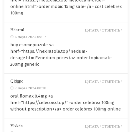
href="https://meloxibic.top/meloxicam-order-
online.html">order mobic 15mg sale</a> cost celebrex
100mg
Hdaxml
ЦИТАТА /
ОТВЕТИТЬ /
6 марта 2024 09:17
buy esomeprazole <a
href="https://nexirazole.top/nexium-
dosage.html">nexium price</a> order topiramate
200mg generic
Qldgpc
ЦИТАТА /
ОТВЕТИТЬ /
7 марта 2024 00:38
oral flomax 0.4mg <a
href="https://celecoex.top/">order celebrex 100mg
without prescription</a> order celebrex 100mg online
Ylxkda
ЦИТАТА /
ОТВЕТИТЬ /