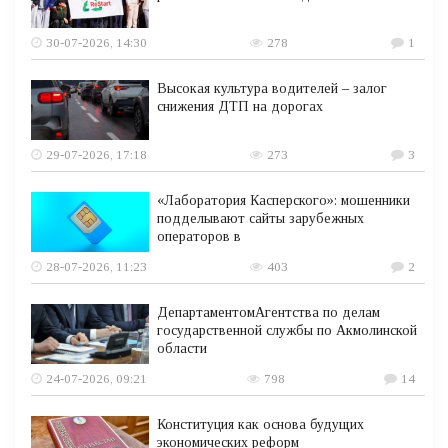
30-07-2026, 14:30
278
1
Высокая культура водителей – залог
снижения ДТП на дорогах
29-07-2026, 17:18
273
3
«Лаборатория Касперского»: мошенники
подделывают сайты зарубежных
операторов в
28-07-2026, 11:23
403
2
ДепартаментомАгентства по делам
государственной службы по Акмолинской
области
24-07-2026, 09:21
798
14
Конституция как основа будущих
экономических реформ