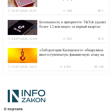
21-07-2026, 15:37
390
1
Безопасность в приоритете: TikTok удалил
более 1,2 млн видео за первый квартал
14-07-2026, 12:04
501
6
«Лаборатория Касперского» обнаружила
многоступенчатую фишинговую атаку на
13-07-2026, 14:13
6 051
143
О портале