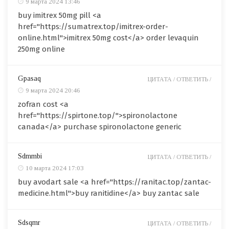
9 марта 2024 13:46
buy imitrex 50mg pill <a
href="https://sumatrex.top/imitrex-order-
online.html">imitrex 50mg cost</a> order levaquin
250mg online
Gpasaq
ЦИТАТА /
ОТВЕТИТЬ /
9 марта 2024 20:46
zofran cost <a
href="https://spirtone.top/">spironolactone
canada</a> purchase spironolactone generic
Sdmmbi
ЦИТАТА /
ОТВЕТИТЬ /
10 марта 2024 17:03
buy avodart sale <a href="https://ranitac.top/zantac-
medicine.html">buy ranitidine</a> buy zantac sale
Sdsqmr
ЦИТАТА /
ОТВЕТИТЬ /