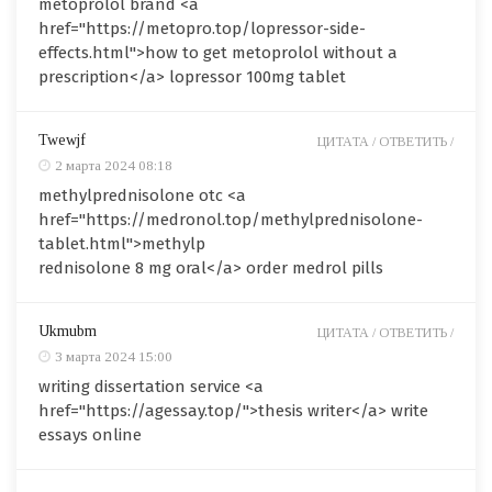
metoprolol brand <a
href="https://metopro.top/lopressor-side-
effects.html">how to get metoprolol without a
prescription</a> lopressor 100mg tablet
Twewjf
ЦИТАТА /
ОТВЕТИТЬ /
2 марта 2024 08:18
methylprednisolone otc <a
href="https://medronol.top/methylprednisolone-
tablet.html">methylp
rednisolone 8 mg oral</a> order medrol pills
Ukmubm
ЦИТАТА /
ОТВЕТИТЬ /
3 марта 2024 15:00
writing dissertation service <a
href="https://agessay.top/">thesis writer</a> write
essays online