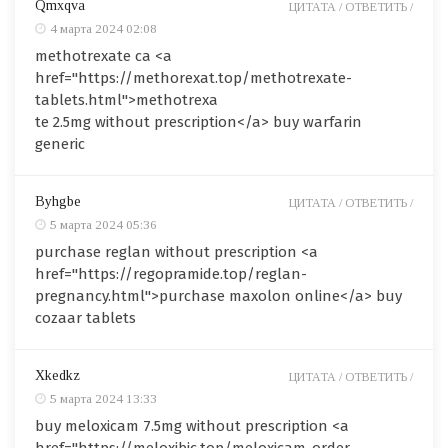
Qmxqva
ЦИТАТА /
ОТВЕТИТЬ /
4 марта 2024 02:08
methotrexate ca <a
href="https://methorexat.top/methotrexate-
tablets.html">methotrexa
te 2.5mg without prescription</a> buy warfarin
generic
Byhgbe
ЦИТАТА /
ОТВЕТИТЬ /
5 марта 2024 05:36
purchase reglan without prescription <a
href="https://regopramide.top/reglan-
pregnancy.html">purchase maxolon online</a> buy
cozaar tablets
Xkedkz
ЦИТАТА /
ОТВЕТИТЬ /
5 марта 2024 13:33
buy meloxicam 7.5mg without prescription <a