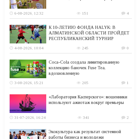
6-08-2026, 12:32
151
4
К 10-ЛЕТИЮ ФОНДА HALYK: В
АЛМАТИНСКОЙ ОБЛАСТИ ПРОЙДЕТ
РЕСПУБЛИКАНСКИЙ ТУРНИР
4-08-2026, 10:04
245
0
Coca-Cola создала лимитированную
коллекцию баночек Fuse Tea,
вдохновленную
3-08-2026, 15:21
205
1
«Лаборатория Касперского»: мошенники
используют ажиотаж вокруг премьеры
31-07-2026, 16:24
341
2
Экокультура как результат системной
работы бизнеса и молодежи