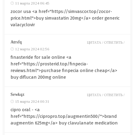
11 марта 2024 06:45
zocor usa <a href="https://simvascor.top/zocor-
price.html">buy simvastatin 20mg</a> order generic
valacyclovir
Atrsfq
ЦИТАТА /
ОТВЕТИТЬ /
12 марта 2024 02:56
finasteride for sale online <a
href="https://prosterid.top/finpecia-
reviews.html">purchase finpecia online cheap</a>
buy diflucan 200mg online
Sewkqz
ЦИТАТА /
ОТВЕТИТЬ /
15 марта 2024 00:31
cipro oral - <a
href="https://cipropro.top/augmentin500/">brand
augmentin 625mg</a> buy clavulanate medication