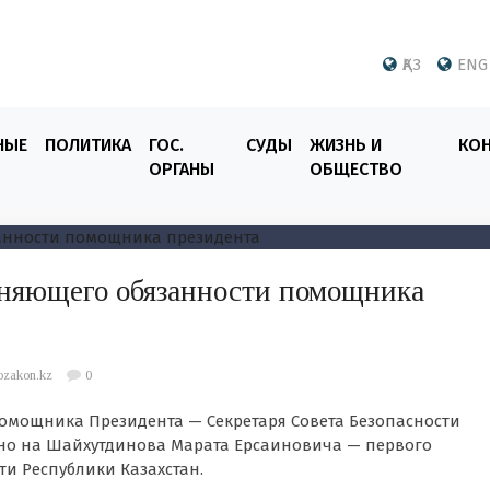
ҚАЗ
ENG
НЫЕ
ПОЛИТИКА
ГОС.
СУДЫ
ЖИЗНЬ И
КО
ОРГАНЫ
ОБЩЕСТВО
лняющего обязанности помощника
ozakon.kz
0
помощника Президента — Секретаря Совета Безопасности
но на Шайхутдинова Марата Ерсаиновича — первого
ти Республики Казахстан.