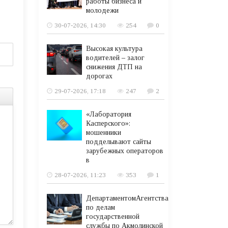
работы бизнеса и
молодежи
30-07-2026, 14:30
254
0
Высокая культура
водителей – залог
снижения ДТП на
дорогах
29-07-2026, 17:18
247
2
«Лаборатория
Касперского»:
мошенники
подделывают сайты
зарубежных операторов
в
28-07-2026, 11:23
353
1
ДепартаментомАгентства
по делам
государственной
службы по Акмолинской