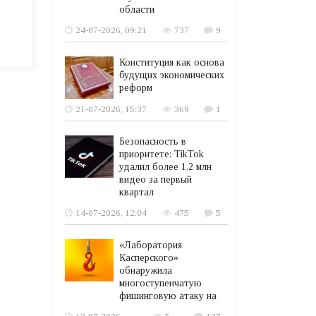
области
24-07-2026, 09:21
737
9
Конституция как основа
будущих экономических
реформ
21-07-2026, 15:37
369
1
Безопасность в
приоритете: TikTok
удалил более 1,2 млн
видео за первый
квартал
14-07-2026, 12:04
475
5
«Лаборатория
Касперского»
обнаружила
многоступенчатую
фишинговую атаку на