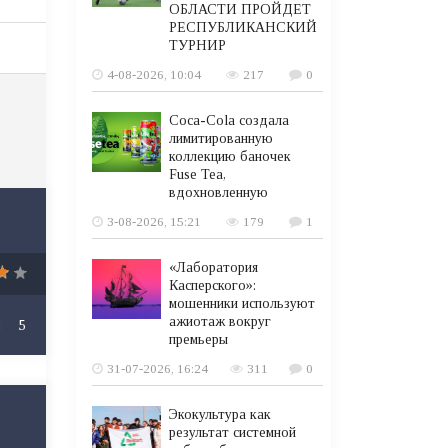
ОБЛАСТИ ПРОЙДЕТ
РЕСПУБЛИКАНСКИЙ
ТУРНИР
4-08-2026, 10:04
217
0
Coca-Cola создала
лимитированную
коллекцию баночек
Fuse Tea,
вдохновленную
3-08-2026, 15:21
179
1
«Лаборатория
Касперского»:
мошенники используют
ажиотаж вокруг
5
премьеры
31-07-2026, 16:24
311
0
Экокультура как
результат системной