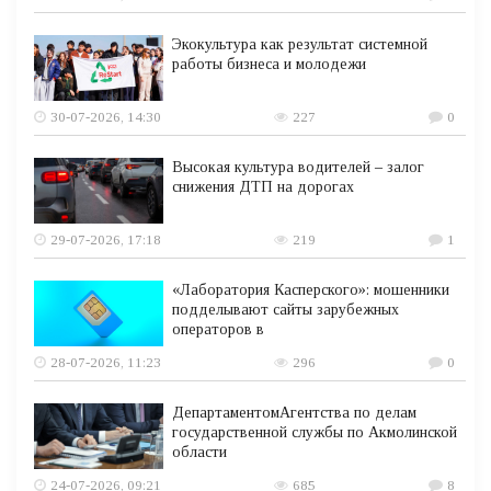
Экокультура как результат системной
работы бизнеса и молодежи
30-07-2026, 14:30
227
0
Высокая культура водителей – залог
снижения ДТП на дорогах
29-07-2026, 17:18
219
1
«Лаборатория Касперского»: мошенники
подделывают сайты зарубежных
операторов в
28-07-2026, 11:23
296
0
ДепартаментомАгентства по делам
государственной службы по Акмолинской
области
24-07-2026, 09:21
685
8