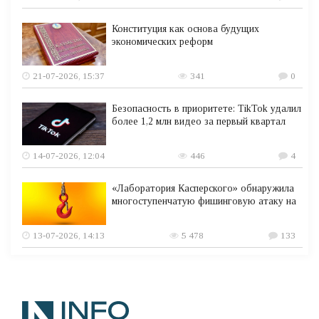
Конституция как основа будущих
экономических реформ
21-07-2026, 15:37
341
0
Безопасность в приоритете: TikTok удалил
более 1,2 млн видео за первый квартал
14-07-2026, 12:04
446
4
«Лаборатория Касперского» обнаружила
многоступенчатую фишинговую атаку на
13-07-2026, 14:13
5 478
133