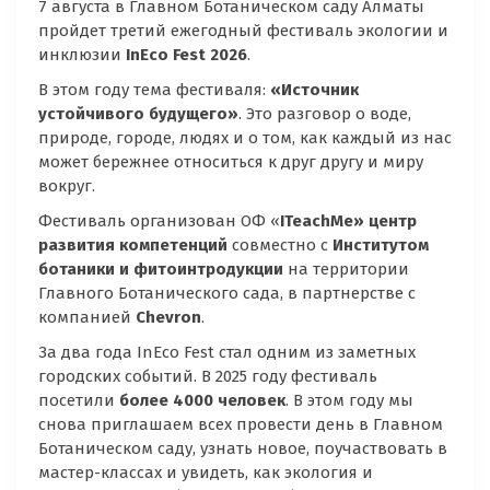
7 августа в Главном Ботаническом саду Алматы
пройдет третий ежегодный фестиваль экологии и
инклюзии
InEco
Fest
2026
.
В этом году тема фестиваля:
«Источник
устойчивого будущего»
. Это разговор о воде,
природе, городе, людях и о том, как каждый из нас
может бережнее относиться к друг другу и миру
вокруг.
Фестиваль организован ОФ «
ITeachMe
» центр
развития компетенций
совместно с
Институтом
ботаники и фитоинтродукции
на территории
Главного Ботанического сада, в партнерстве с
компанией
Chevron
.
За два года InEco Fest стал одним из заметных
городских событий. В 2025 году фестиваль
посетили
более 4000 человек
. В этом году мы
снова приглашаем всех провести день в Главном
Ботаническом саду, узнать новое, поучаствовать в
мастер-классах и увидеть, как экология и