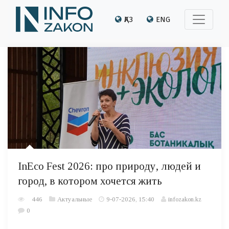
ҚАЗ
ENG
InEco Fest 2026: про природу, людей и
город, в котором хочется жить
446
Актуальные
9-07-2026, 15:40
infozakon.kz
0