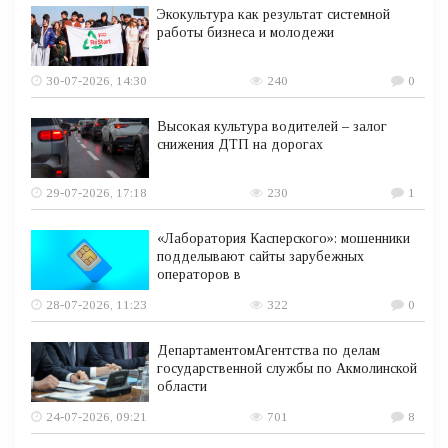
Экокультура как результат системной
работы бизнеса и молодежи
30-07-2026, 14:30
240
0
Высокая культура водителей – залог
снижения ДТП на дорогах
29-07-2026, 17:18
230
1
«Лаборатория Касперского»: мошенники
подделывают сайты зарубежных
операторов в
28-07-2026, 11:23
322
0
ДепартаментомАгентства по делам
государственной службы по Акмолинской
области
24-07-2026, 09:21
701
8