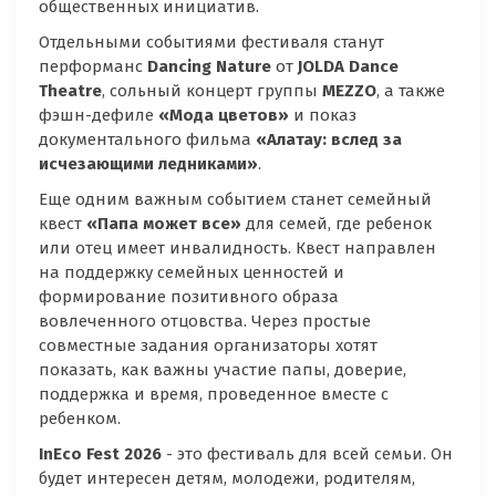
общественных инициатив.
Отдельными событиями фестиваля станут
перформанс
Dancing
Nature
от
JOLDA
Dance
Theatre
, сольный концерт группы
MEZZO
, а также
фэшн-дефиле
«Мода цветов»
и показ
документального фильма
«
Алатау: вслед за
исчезающими ледниками»
.
Еще одним важным событием станет семейный
квест
«Папа может все»
для семей, где ребенок
или отец имеет инвалидность. Квест направлен
на поддержку семейных ценностей и
формирование позитивного образа
вовлеченного отцовства. Через простые
совместные задания организаторы хотят
показать, как важны участие папы, доверие,
поддержка и время, проведенное вместе с
ребенком.
InEco
Fest
2026
- это фестиваль для всей семьи. Он
будет интересен детям, молодежи, родителям,