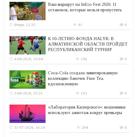
Ваш маршрут на InEco Fest 2026: 11
остановок, которые нельзя пропустить
Вчера, 12:32
91
0
К 10-ЛЕТИЮ ФОНДА HALYK: В
АЛМАТИНСКОЙ ОБЛАСТИ ПРОЙДЕТ
РЕСПУБЛИКАНСКИЙ ТУРНИР
4-08-2026, 10:04
196
0
Coca-Cola создала лимитированную
коллекцию баночек Fuse Tea,
вдохновленную
3-08-2026, 15:21
163
0
«Лаборатория Касперского»: мошенники
используют ажиотаж вокруг премьеры
31-07-2026, 16:24
294
0