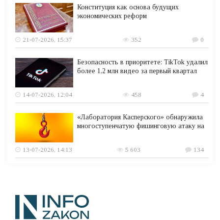
Конституция как основа будущих
экономических реформ
21-07-2026, 15:37
352
0
Безопасность в приоритете: TikTok удалил
более 1,2 млн видео за первый квартал
14-07-2026, 12:04
458
4
«Лаборатория Касперского» обнаружила
многоступенчатую фишинговую атаку на
13-07-2026, 14:13
5 603
134