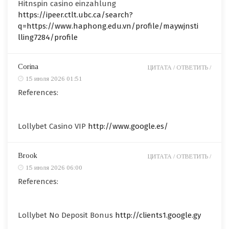
Hitnspin casino einzahlung
https://ipeer.ctlt.ubc.ca/search?
q=https://www.haphong.edu.vn/profile/maywjnsti
lling7284/profile
Corina
ЦИТАТА /
ОТВЕТИТЬ /
15 июля 2026 01:51
References:
Lollybet Casino VIP
http://www.google.es/
Brook
ЦИТАТА /
ОТВЕТИТЬ /
15 июля 2026 06:00
References:
Lollybet No Deposit Bonus
http://clients1.google.gy