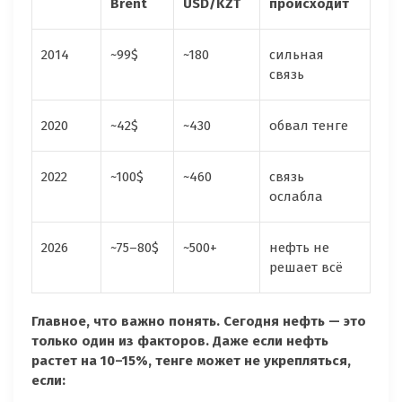
Brent
USD/KZT
происходит
2014
~99$
~180
сильная
связь
2020
~42$
~430
обвал тенге
2022
~100$
~460
связь
ослабла
2026
~75–80$
~500+
нефть не
решает всё
Главное, что важно понять. Сегодня нефть — это
только один из факторов. Даже если нефть
растет на 10–15%, тенге может не укрепляться,
если: