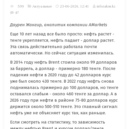
599
Актуальные
23-06-2026, 12:41
infozakon.kz
47
Даурен Жангир, аналитик компании
AMarkets
Еще 10 лет назад все было просто: нефть растет -
тенге укрепляется, нефть падает - доллар растет.
Эта связь действительно работала почти
автоматически. Но сейчас ситуация изменилась.
В 2014 году нефть Brent стоила около 99 долларов
за баррель, а доллар - примерно 180 тенге. После
падения нефти в 2020 году до 42 долларов курс
уже был около 430 тенге. В 2022 году нефть снова
поднималась примерно до 100 долларов, но тенге
оставался слабым - около 460 тенге за доллар. А в
2026 году при нефти в районе 75-80 долларов курс
держится около 500-510 тенге. Это главный сигнал:
нефть уже не объясняет курс так, как раньше.
Если смотреть на статистику, то зависимость
между нефтью Brent и курсом доллар/тенге