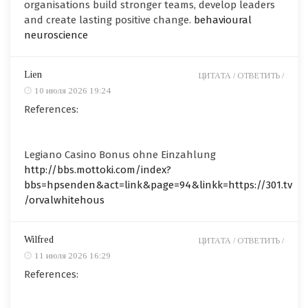
organisations build stronger teams, develop leaders
and create lasting positive change.
behavioural
neuroscience
Lien
ЦИТАТА /
ОТВЕТИТЬ /
10 июля 2026 19:24
References:
Legiano Casino Bonus ohne Einzahlung
http://bbs.mottoki.com/index?
bbs=hpsenden&act=link&page=94&linkk=https://301.tv
/orvalwhitehous
Wilfred
ЦИТАТА /
ОТВЕТИТЬ /
11 июля 2026 16:29
References: