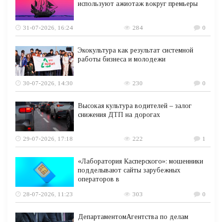
используют ажиотаж вокруг премьеры
31-07-2026, 16:24
284
0
Экокультура как результат системной
работы бизнеса и молодежи
30-07-2026, 14:30
230
0
Высокая культура водителей – залог
снижения ДТП на дорогах
29-07-2026, 17:18
222
1
«Лаборатория Касперского»: мошенники
подделывают сайты зарубежных
операторов в
28-07-2026, 11:23
303
0
ДепартаментомАгентства по делам