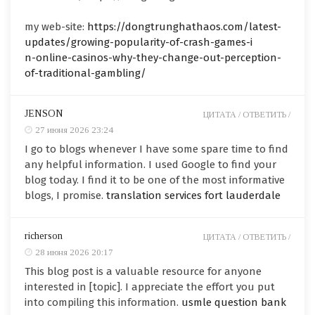
my web-site:
https://dongtrunghathaos.com/latest-
updates/growing-popularity-of-crash-games-i
n-online-casinos-why-they-change-out-perception-
of-traditional-gambling/
JENSON
ЦИТАТА /
ОТВЕТИТЬ /
27 июня 2026 23:24
I go to blogs whenever I have some spare time to find
any helpful information. I used Google to find your
blog today. I find it to be one of the most informative
blogs, I promise.
translation services fort lauderdale
richerson
ЦИТАТА /
ОТВЕТИТЬ /
28 июня 2026 20:17
This blog post is a valuable resource for anyone
interested in [topic]. I appreciate the effort you put
into compiling this information.
usmle question bank