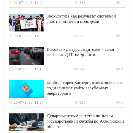
31-07-2026, 16:24
316
1
Экокультура как результат системной
работы бизнеса и молодежи
30-07-2026, 14:30
259
1
Высокая культура водителей – залог
снижения ДТП на дорогах
29-07-2026, 17:18
249
2
«Лаборатория Касперского»: мошенники
подделывают сайты зарубежных
операторов в
28-07-2026, 11:23
358
1
ДепартаментомАгентства по делам
государственной службы по Акмолинской
области