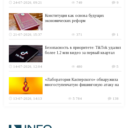
24-07-2026, 09:21
749
9
Конституция как основа будущих
экономических реформ
21-07-2026, 15:37
371
1
Безопасность в приоритете: TikTok удалил
более 1,2 млн видео за первый квартал
14-07-2026, 12:04
480
5
«Лаборатория Касперского» обнаружила
многоступенчатую фишинговую атаку на
13-07-2026, 14:13
5 784
138