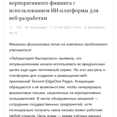
корпоративного фишинга с
использованием ИИ-платформы для
веб-разработки
718
Актуальные
15-06-2026, 15:04
infozakon.kz
16
Механики фишинговых атак на компании продолжают
упрощаться
«Лаборатория Касперского» выявила, что
злоумышленники начали использовать во вредоносных
целях ещё один легитимный сервис. На этот раз речь о
платформе для создания и размещения веб-
приложений Tencent EdgeOne Pages. Атакующие
обращаются к её возможностям, чтобы генерировать
фишинговые письма, нацеленные на корпоративных
пользователей. В числе обнаруженных мишеней —
сотрудники государственных предприятий, хотя
потенциально получить такое письмо может работник
любой отрасли. Цель атаки — кража учётных данных