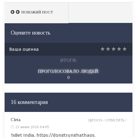
ПОХОЖИЙ ПОСТ
ПОХОЖИЙ ПОСТ
Оцените новость
Ваша оценка
ИТОГИ:
ПРОГОЛОСОВАЛО ЛЮДЕЙ:
0
16 комментария
Cleta
ЦИТАТА /
ОТВЕТИТЬ /
21 июня 2026 04:05
1xBet India, https://dongtrunghathaos.