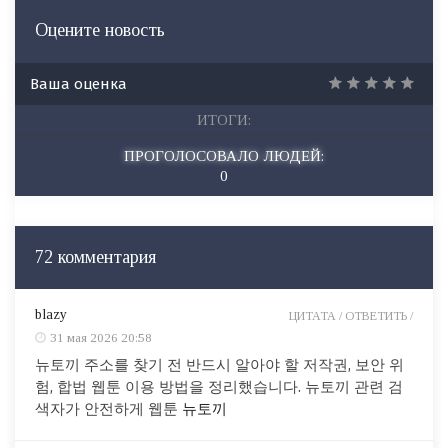
Оцените новость
Ваша оценка
ИТОГИ:
ПРОГОЛОСОВАЛО ЛЮДЕЙ:
0
72 комментария
blazy
ЦИТАТА /
ОТВЕТИТЬ /
31 мая 2026 20:58
뉴토끼 주소를 찾기 전 반드시 알아야 할 저작권, 보안 위
험, 합법 웹툰 이용 방법을 정리했습니다. 뉴토끼 관련 검
색자가 안전하게 웹툰
뉴토끼