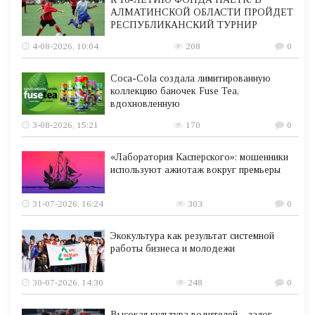
АЛМАТИНСКОЙ ОБЛАСТИ ПРОЙДЕТ
РЕСПУБЛИКАНСКИЙ ТУРНИР
4-08-2026, 10:04
208
0
Coca-Cola создала лимитированную
коллекцию баночек Fuse Tea,
вдохновленную
3-08-2026, 15:21
170
0
«Лаборатория Касперского»: мошенники
используют ажиотаж вокруг премьеры
31-07-2026, 16:24
303
0
Экокультура как результат системной
работы бизнеса и молодежи
30-07-2026, 14:30
248
0
Высокая культура водителей – залог