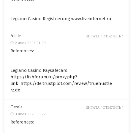
Legiano Casino Registrierung
www.liveinternet.ru
Adele
ЦИТАТА /
ОТВЕТИТЬ /
2 июля 2026 21:29
References:
Legiano Casino Paysafecard
https://fishforum.ru/proxy.php?
link=https://de.trustpilot.com/review/truehustle
rz.de
Carole
ЦИТАТА /
ОТВЕТИТЬ /
3 июля 2026 05:22
References: