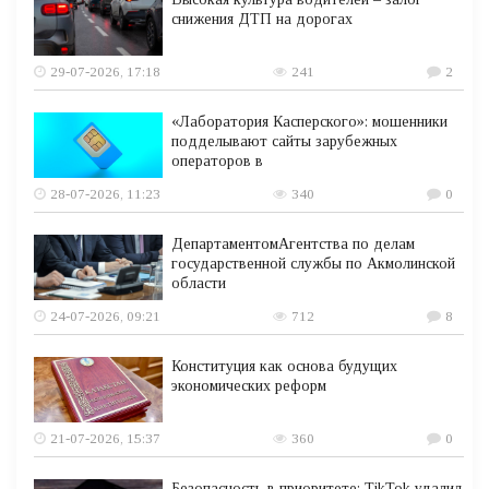
снижения ДТП на дорогах
29-07-2026, 17:18
241
2
«Лаборатория Касперского»: мошенники
подделывают сайты зарубежных
операторов в
28-07-2026, 11:23
340
0
ДепартаментомАгентства по делам
государственной службы по Акмолинской
области
24-07-2026, 09:21
712
8
Конституция как основа будущих
экономических реформ
21-07-2026, 15:37
360
0
Безопасность в приоритете: TikTok удалил