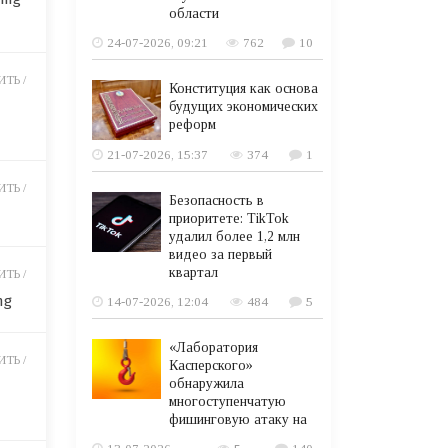
области
24-07-2026, 09:21
762
10
ТЬ /
Конституция как основа
будущих экономических
реформ
21-07-2026, 15:37
374
1
ТЬ /
Безопасность в
приоритете: TikTok
удалил более 1,2 млн
видео за первый
квартал
ТЬ /
mg
14-07-2026, 12:04
484
5
«Лаборатория
ТЬ /
Касперского»
обнаружила
многоступенчатую
фишинговую атаку на