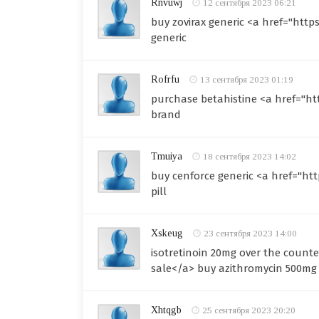
Rnvuwj
12 сентября 2023 06:21
buy zovirax generic <a href="htt
generic
Rofrfu
13 сентября 2023 01:19
purchase betahistine <a href="h
brand
Tmuiya
18 сентября 2023 14:02
buy cenforce generic <a href="h
pill
Xskeug
23 сентября 2023 14:00
isotretinoin 20mg over the counte
sale</a> buy azithromycin 500mg 
Xhtqgb
25 сентября 2023 20:20