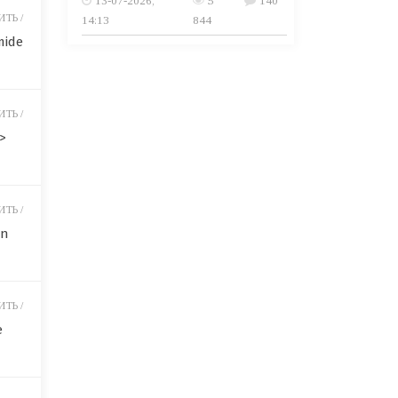
13-07-2026,
5
140
ТЬ /
14:13
844
mide
ТЬ /
>
ТЬ /
an
ТЬ /
e