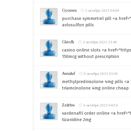
Gyouwu
2 октября 2023 04:00
purchase symmetrel pill <a href
avlosulfon pills
Gktofk
2 октября 2023 23:40
casino online slots <a href="http
150mcg without prescription
Awuduf
5 октября 2023 03:05
methylprednisolone 4mg pills <a 
triamcinolone 4mg online cheap
Zzdrhw
6 октября 2023 04:54
vardenafil order online <a href="
tizanidine 2mg