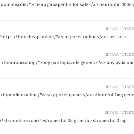
neuonline.com/">cheap gabapentin for sale</a> neurontin 100m
ЦИТАТА /
ОТВЕТИ
="https://furocheap.online/">real poker online</a> cost lasix
ЦИТАТА /
ОТВЕТИ
s://anoronix.shop/">buy pantoprazole generic</a> buy pyridium
ЦИТАТА /
ОТВЕТИ
oxtoponline.online/">crazy poker games</a> albuterol 2mg gene
ЦИТАТА /
ОТВЕТИ
://strvnonline.com/">stromectol 3mg ca</a> stromectol 3 mg