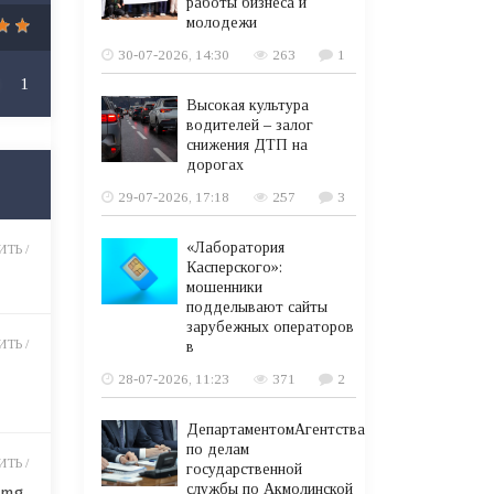
работы бизнеса и
молодежи
30-07-2026, 14:30
263
1
1
Высокая культура
водителей – залог
снижения ДТП на
дорогах
29-07-2026, 17:18
257
3
«Лаборатория
ТЬ /
Касперского»:
мошенники
подделывают сайты
зарубежных операторов
ТЬ /
в
28-07-2026, 11:23
371
2
ДепартаментомАгентства
по делам
ТЬ /
государственной
службы по Акмолинской
5mg