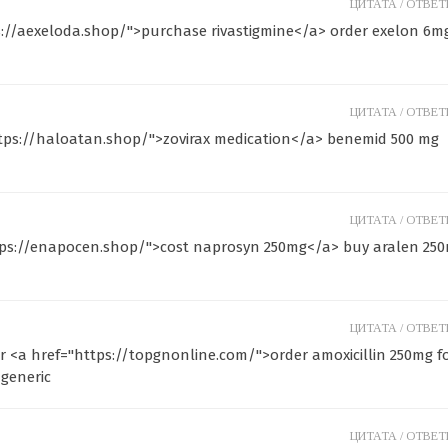
ЦИТАТА /
ОТВЕТИ
ps://aexeloda.shop/">purchase rivastigmine</a> order exelon 6m
ЦИТАТА /
ОТВЕТИ
ttps://haloatan.shop/">zovirax medication</a> benemid 500 mg
ЦИТАТА /
ОТВЕТИ
ttps://enapocen.shop/">cost naprosyn 250mg</a> buy aralen 25
ЦИТАТА /
ОТВЕТИ
r <a href="https://topgnonline.com/">order amoxicillin 250mg f
generic
ЦИТАТА /
ОТВЕТИ