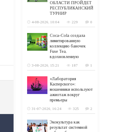
ОБЛАСТИ ПРОЙДЕТ
РЕСПУБЛИКАНСКИЙ
ТУРНИР
4-08-2026, 10:04
229
0
Coca-Cola создала
лимитированную
коллекцию баночек
Fuse Tea,
вдохновленную
3-08-2026, 15:21
187
1
«Лаборатория
Касперского»:
мошенники используют
ажиотаж вокруг
премьеры
31-07-2026, 16:24
325
2
Экокультура как
результат системной