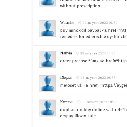
without prescription
Wusmhe
22 августа 2023 06:50
buy minoxidil paypal <a href="ht
remedies for ed erectile dysfuncti
Nahvia
23 августа 2023 04:30
order precose 50mg <a href="https
Dbqaal
28 августа 2023 08:55
meloset uk <a href="https://ayg
Kwecxu
30 августа 2023 19:17
duphaston buy online <a href="ht
empagliflozin sale