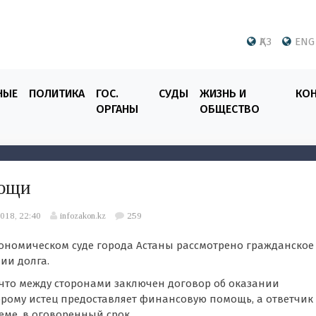
ҚАЗ
ENG
НЫЕ
ПОЛИТИКА
ГОС.
СУДЫ
ЖИЗНЬ И
КО
ОРГАНЫ
ОБЩЕСТВО
мощи
018, 22:40
infozakon.kz
259
номическом суде города Астаны рассмотрено гражданское
нии долга.
, что между сторонами заключен договор об оказании
ому истец предоставляет финансовую помощь, а ответчик
еме, в оговоренный срок.