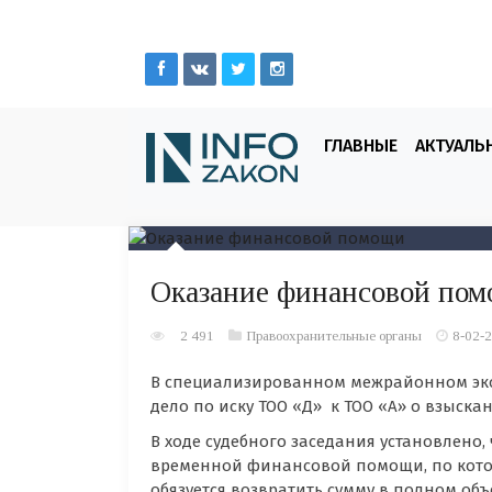
ГЛАВНЫЕ
АКТУАЛЬ
Оказание финансовой по
2 491
Правоохранительные органы
8-02-2
В специализированном межрайонном эко
дело по иску ТОО «Д» к ТОО «A» о взыска
В ходе судебного заседания установлено
временной финансовой помощи, по котор
обязуется возвратить сумму в полном объ