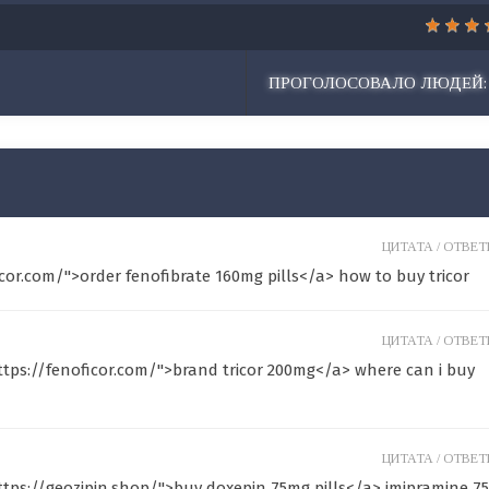
ПРОГОЛОСОВАЛО ЛЮДЕЙ:
ЦИТАТА /
ОТВЕТИ
icor.com/">order fenofibrate 160mg pills</a> how to buy tricor
ЦИТАТА /
ОТВЕТИ
ttps://fenoficor.com/">brand tricor 200mg</a> where can i buy
ЦИТАТА /
ОТВЕТИ
https://geozipin.shop/">buy doxepin 75mg pills</a> imipramine 7