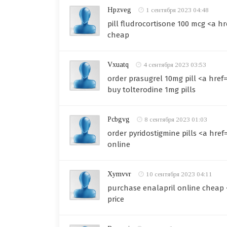
Hpzveg
1 сентября 2023 04:48
pill fludrocortisone 100 mcg <a
cheap
Vxuatq
4 сентября 2023 03:53
order prasugrel 10mg pill <a hre
buy tolterodine 1mg pills
Pcbgvg
8 сентября 2023 01:03
order pyridostigmine pills <a href
online
Xymvvr
10 сентября 2023 04:11
purchase enalapril online cheap 
price