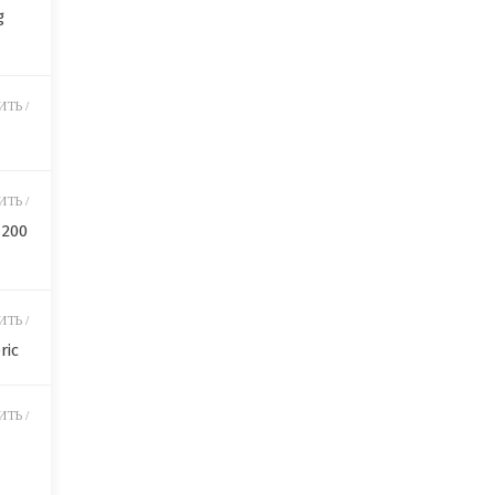
g
ТЬ /
ТЬ /
 200
ТЬ /
ric
ТЬ /