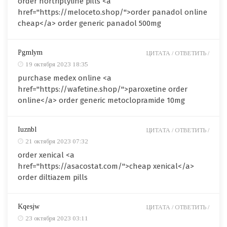
order nortriptyline pills <a
href="https://meloceto.shop/">order panadol online
cheap</a> order generic panadol 500mg
Pgmlym
ЦИТАТА /
ОТВЕТИТЬ /
19 октября 2023 18:35
purchase medex online <a
href="https://wafetine.shop/">paroxetine order
online</a> order generic metoclopramide 10mg
Iuznbl
ЦИТАТА /
ОТВЕТИТЬ /
21 октября 2023 07:32
order xenical <a
href="https://asacostat.com/">cheap xenical</a>
order diltiazem pills
Kqesjw
ЦИТАТА /
ОТВЕТИТЬ /
23 октября 2023 03:11