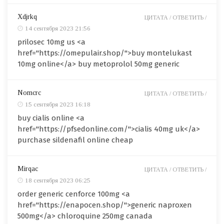
Xdjrkq
ЦИТАТА /
ОТВЕТИТЬ /
14 сентября 2023 21:56
prilosec 10mg us <a
href="https://omepulair.shop/">buy montelukast
10mg online</a> buy metoprolol 50mg generic
Nomcrc
ЦИТАТА /
ОТВЕТИТЬ /
15 сентября 2023 16:18
buy cialis online <a
href="https://pfsedonline.com/">cialis 40mg uk</a>
purchase sildenafil online cheap
Mirqac
ЦИТАТА /
ОТВЕТИТЬ /
18 сентября 2023 06:25
order generic cenforce 100mg <a
href="https://enapocen.shop/">generic naproxen
500mg</a> chloroquine 250mg canada