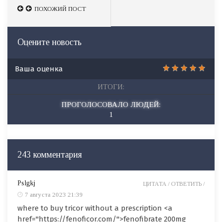
ПОХОЖИЙ ПОСТ
ПОХОЖИЙ ПОСТ
Оцените новость
Ваша оценка
ИТОГИ:
ПРОГОЛОСОВАЛО ЛЮДЕЙ:
1
243 комментария
Pslgkj
ЦИТАТА /
ОТВЕТИТЬ /
7 августа 2023 21:39
where to buy tricor without a prescription <a
href="https://fenoficor.com/">fenofibrate 200mg