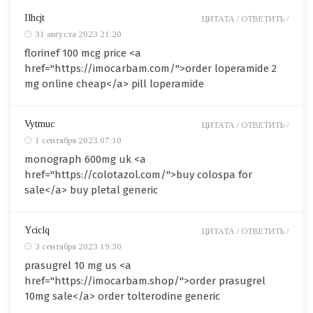
Ilhcjt
ЦИТАТА /
ОТВЕТИТЬ /
31 августа 2023 21:20
florinef 100 mcg price <a
href="https://imocarbam.com/">order loperamide 2
mg online cheap</a> pill loperamide
Vytmuc
ЦИТАТА /
ОТВЕТИТЬ /
1 сентября 2023 07:10
monograph 600mg uk <a
href="https://colotazol.com/">buy colospa for
sale</a> buy pletal generic
Yciclq
ЦИТАТА /
ОТВЕТИТЬ /
3 сентября 2023 19:30
prasugrel 10 mg us <a
href="https://imocarbam.shop/">order prasugrel
10mg sale</a> order tolterodine generic