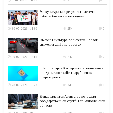
31-07-2026, 16:24
310
0
Экокультура как результат системной
работы бизнеса и молодежи
30-07-2026, 14:30
254
0
Высокая культура водителей – залог
снижения ДТП на дорогах
29-07-2026, 17:18
247
2
«Лаборатория Касперского»: мошенники
подделывают сайты зарубежных
операторов в
28-07-2026, 11:23
349
0
ДепартаментомАгентства по делам
государственной службы по Акмолинской
области