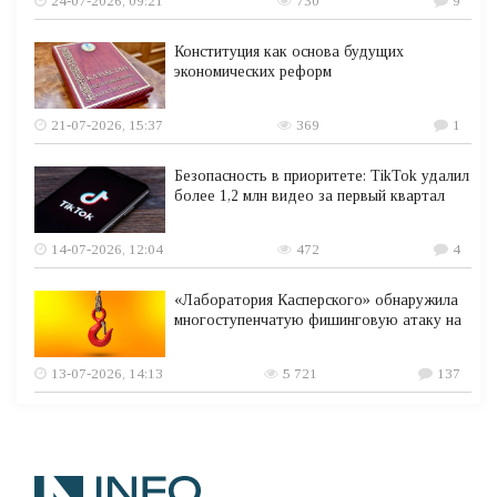
24-07-2026, 09:21
730
9
Конституция как основа будущих
экономических реформ
21-07-2026, 15:37
369
1
Безопасность в приоритете: TikTok удалил
более 1,2 млн видео за первый квартал
14-07-2026, 12:04
472
4
«Лаборатория Касперского» обнаружила
многоступенчатую фишинговую атаку на
13-07-2026, 14:13
5 721
137