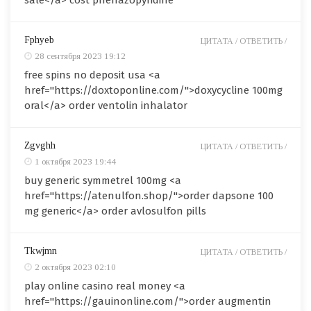
sale</a> cost phenazopyridine
Fphyeb
ЦИТАТА /
ОТВЕТИТЬ /
28 сентября 2023 19:12
free spins no deposit usa <a
href="https://doxtoponline.com/">doxycycline 100mg
oral</a> order ventolin inhalator
Zgvghh
ЦИТАТА /
ОТВЕТИТЬ /
1 октября 2023 19:44
buy generic symmetrel 100mg <a
href="https://atenulfon.shop/">order dapsone 100
mg generic</a> order avlosulfon pills
Tkwjmn
ЦИТАТА /
ОТВЕТИТЬ /
2 октября 2023 02:10
play online casino real money <a
href="https://gauinonline.com/">order augmentin