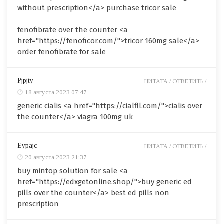
without prescription</a> purchase tricor sale
fenofibrate over the counter <a
href="https://fenoficor.com/">tricor 160mg sale</a>
order fenofibrate for sale
Pjpjty
ЦИТАТА /
ОТВЕТИТЬ /
18 августа 2023 07:47
generic cialis <a href="https://cialfll.com/">cialis over
the counter</a> viagra 100mg uk
Eypajc
ЦИТАТА /
ОТВЕТИТЬ /
20 августа 2023 21:37
buy mintop solution for sale <a
href="https://edxgetonline.shop/">buy generic ed
pills over the counter</a> best ed pills non
prescription