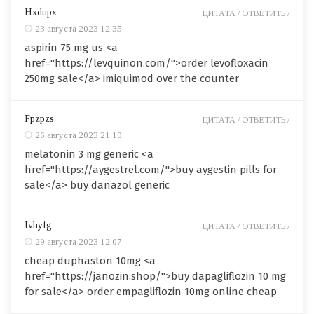
Hxdupx
ЦИТАТА /
ОТВЕТИТЬ /
23 августа 2023 12:35
aspirin 75 mg us <a
href="https://levquinon.com/">order levofloxacin
250mg sale</a> imiquimod over the counter
Fpzpzs
ЦИТАТА /
ОТВЕТИТЬ /
26 августа 2023 21:10
melatonin 3 mg generic <a
href="https://aygestrel.com/">buy aygestin pills for
sale</a> buy danazol generic
Ivhyfg
ЦИТАТА /
ОТВЕТИТЬ /
29 августа 2023 12:07
cheap duphaston 10mg <a
href="https://janozin.shop/">buy dapagliflozin 10 mg
for sale</a> order empagliflozin 10mg online cheap