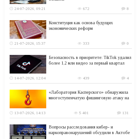
24-07-2026, 09:21
672
8
Конституция как основа будущих
экономических реформ
21-07-2026, 15:37
333
0
Безопасность в приоритете: TikTok удалил
более 1,2 млн видео за первый квартал
14-07-2026, 12:04
439
4
«Лаборатория Касперского» обнаружила
многоступенчатую фишинговую атаку на
13-07-2026, 14:13
5 401
131
Вопросы расследования кибер- и
наркоправонарушений обсудили в Актобе