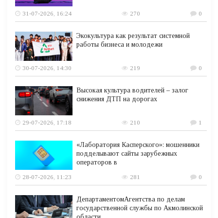
31-07-2026, 16:24
270
0
Экокультура как результат системной
работы бизнеса и молодежи
30-07-2026, 14:30
219
0
Высокая культура водителей – залог
снижения ДТП на дорогах
29-07-2026, 17:18
210
1
«Лаборатория Касперского»: мошенники
подделывают сайты зарубежных
операторов в
28-07-2026, 11:23
281
0
ДепартаментомАгентства по делам
государственной службы по Акмолинской
области